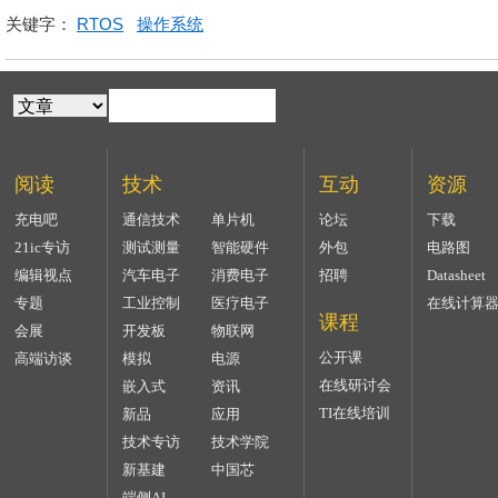
关键字：
RTOS
操作系统
阅读
技术
互动
资源
充电吧
通信技术
单片机
论坛
下载
21ic专访
测试测量
智能硬件
外包
电路图
编辑视点
汽车电子
消费电子
招聘
Datasheet
专题
工业控制
医疗电子
在线计算
课程
会展
开发板
物联网
公开课
高端访谈
模拟
电源
在线研讨会
嵌入式
资讯
TI在线培训
新品
应用
技术专访
技术学院
新基建
中国芯
端侧AI