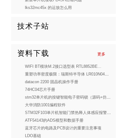
lks32mc45x 的运放怎么用
技术子站
资料下载
更多
WIFI BT模块M.2接口选型表 RTL8852BE...
重塑功率密度极限：瑞斯特半导体 LR010N04SD10 深度解析
datacon 2200 固晶机操作手册
74HC04芯片手册
stm32单片机的按键智能电子密码锁（源码+仿真+原理图+PCB+参考报告）
大华消防1001编程软件
STM32F103单片机智能门禁热释人体感应报警设计(全套)
ATF54143的ADS模型和数据手册
蓝牙芯片的电路及PCB设计的重要注意事项
LDO基础