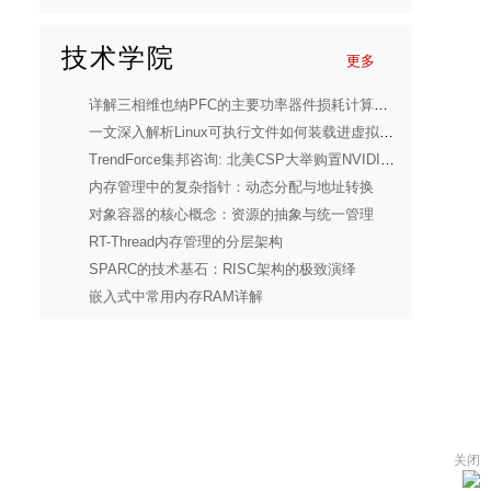
技术学院
更多
详解三相维也纳PFC的主要功率器件损耗计算和热设计
一文深入解析Linux可执行文件如何装载进虚拟内存
TrendForce集邦咨询: 北美CSP大举购置NVIDIA GB / Rubin整柜式方案，2026年AI推理算力将跃升1.2倍
内存管理中的复杂指针：动态分配与地址转换
对象容器的核心概念：资源的抽象与统一管理
RT-Thread内存管理的分层架构
SPARC的技术基石：RISC架构的极致演绎
嵌入式中常用内存RAM详解
关闭