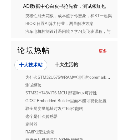
ADI数据中心白皮书抢先看，测试领红包
突破性能天花板，成本超乎你想象，和ST一起揭
开STM32C5的神秘面纱
HIOKI日置AI算力行业，测量解决方案
汽车电机控制设计遇困境？学习英飞凌课程，与
设计槽点说再见
论坛热帖
更多
十大生活帖
十大技术帖
为什么STM32U575在RAM中运行的coremark分数比在Flash中小
测试经验
STM32H743VIT6 MCU 部署linux可行性
GD32 Embedded Builder里面不能可视化配置F450
取全局变量地址时发生Bit位翻转
这个是什么传感器
定时器
RA8P1无法烧录
新唐单片机读取FLASH出错问题