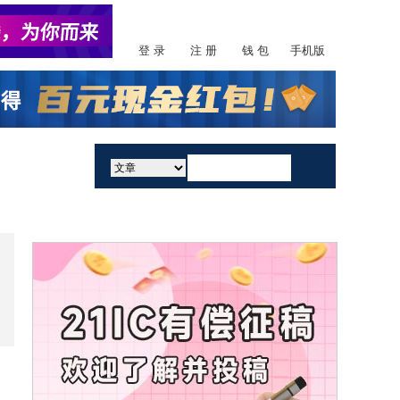
登 录
注 册
钱 包
手机版
活动