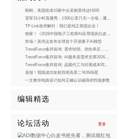
刚刚，美国批准10家中企采购英伟达H200
雷军15小时直播秀：1300公里只充一次电；遭一年网暴！
TP-Link急求解封：我们是纯正美国企业！
独家！《2026中国电子工程师AI应用现状白皮书》重磅发布
炸场！英伟达发布全球首个开源量子AI模型
TrendForce集邦咨询: 需求转弱、供给承压，预估2026年全球笔电出货量将下修至年减14.8%
TrendForce集邦咨询: AI服务器需求支撑2026年第二季度存储器合约价上行，CSP借长期协议锁定供货
TrendForce集邦咨询: 晶圆代工与封测成本同步上涨，DDIC供应商正酝酿上调报价
喜报！我国成功发射四维高景二号0506星
一文教你电路设计如何正确认识磁珠的性能参数
编辑精选
论坛活动
更多