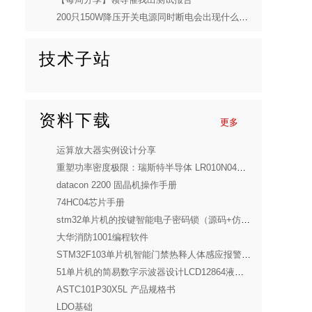
200只150W降压开关电源同时断电会出现什么后果?
技术子站
资料下载
更多
运算放大器实例设计分享
重塑功率密度极限：瑞斯特半导体 LR010N04SD10 深度解析
datacon 2200 固晶机操作手册
74HC04芯片手册
stm32单片机的按键智能电子密码锁（源码+仿真+原理图+PCB+参考报告）
大华消防1001编程软件
STM32F103单片机智能门禁热释人体感应报警设计(全套)
51单片机的简易数字示波器设计LCD12864液晶示波器电子套件（全套）
ASTC101P30X5L 产品规格书
LDO基础