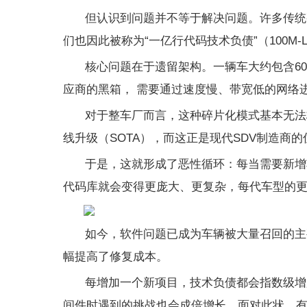
但认识到问题并不等于解决问题。许多传统
们也因此被称为“一亿行代码技术负债”
（
100M-L
核心问题在于遗留架构。一辆车大约包含
60
应商的黑箱， 需要通过速度慢、带宽低的网络
对于整车厂而言，这种碎片化模式基本无法
线升级（
SOTA
），而这正是现代
SDV
制造商
的
于是，这就形成了恶性循环：每当需要新增
代码库就会变得更庞大、更复杂，每代车型的更
如今，软件问题已成为车辆被大量召回的主
幅提高了修复成本。
每增加一个新项目，技术负债都会指数级增
间件时遇到的挑战也会成倍增长。面对此状，