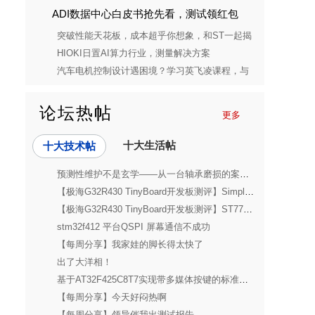
ADI数据中心白皮书抢先看，测试领红包
突破性能天花板，成本超乎你想象，和ST一起揭
开STM32C5的神秘面纱
HIOKI日置AI算力行业，测量解决方案
汽车电机控制设计遇困境？学习英飞凌课程，与
设计槽点说再见
论坛热帖
更多
十大生活帖
十大技术帖
预测性维护不是玄学——从一台轴承磨损的案例说起
【极海G32R430 TinyBoard开发板测评】SimpleFOC 2804云台电机驱动
【极海G32R430 TinyBoard开发板测评】ST7735s SPI屏幕驱动 + DMA帧率测试
stm32f412 平台QSPI 屏幕通信不成功
【每周分享】我家娃的脚长得太快了
出了大洋相！
基于AT32F425C8T7实现带多媒体按键的标准USB键盘
【每周分享】今天好闷热啊
【每周分享】领导催我出测试报告