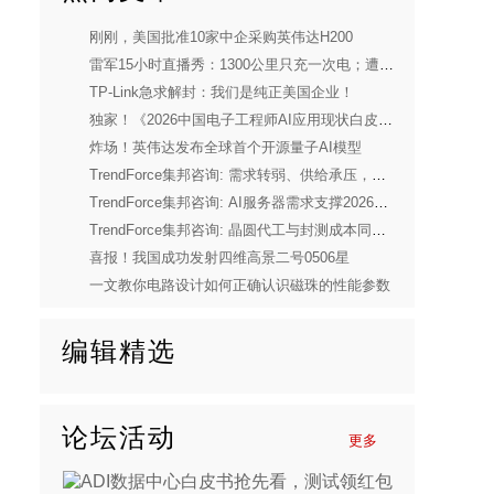
刚刚，美国批准10家中企采购英伟达H200
雷军15小时直播秀：1300公里只充一次电；遭一年网暴！
TP-Link急求解封：我们是纯正美国企业！
独家！《2026中国电子工程师AI应用现状白皮书》重磅发布
炸场！英伟达发布全球首个开源量子AI模型
TrendForce集邦咨询: 需求转弱、供给承压，预估2026年全球笔电出货量将下修至年减14.8%
TrendForce集邦咨询: AI服务器需求支撑2026年第二季度存储器合约价上行，CSP借长期协议锁定供货
TrendForce集邦咨询: 晶圆代工与封测成本同步上涨，DDIC供应商正酝酿上调报价
喜报！我国成功发射四维高景二号0506星
一文教你电路设计如何正确认识磁珠的性能参数
编辑精选
论坛活动
更多