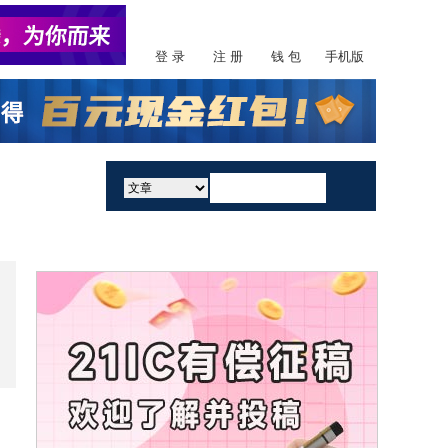
登 录
注 册
钱 包
手机版
活动