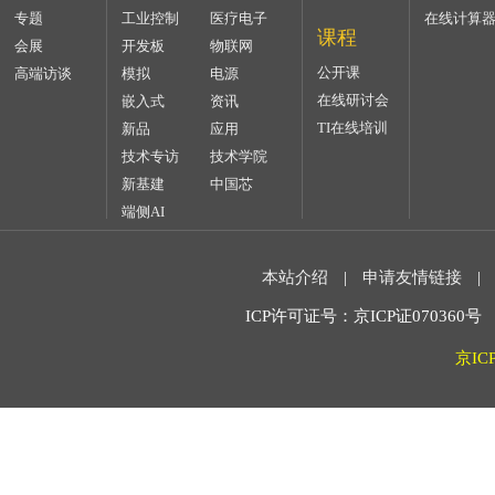
专题
工业控制
医疗电子
在线计算
课程
会展
开发板
物联网
公开课
高端访谈
模拟
电源
在线研讨会
嵌入式
资讯
TI在线培训
新品
应用
技术专访
技术学院
新基建
中国芯
端侧AI
本站介绍
|
申请友情链接
|
ICP许可证号：京ICP证070360号 2
京IC