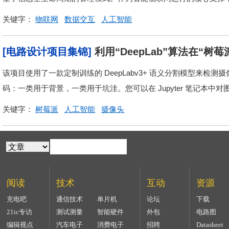
关键字：
物联网
数据交互
人工智能
[电路设计项目集锦]
利用“DeepLab”算法在“
该项目使用了一款定制训练的 DeepLabv3+ 语义分割模型来
码：一类用于背景，一类用于坑洼。您可以在 Jupyter 笔记本中对图
关键字：
树莓派
人工智能
摄像头
阅读
技术
互动
资源
充电吧
通信技术
单片机
论坛
下载
21ic专访
测试测量
智能硬件
外包
电路图
编辑视点
汽车电子
消费电子
招聘
Datasheet