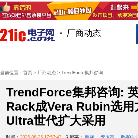
厂商动态
首页
技术/专栏
阅读
社区互
当前位置：
首页
>
厂商动态
>
TrendForce集邦咨询
TrendForce集邦咨询: 
Rack成Vera Rubin
Ultra世代扩大采用
时间：
2026-06-25 17:57:43
关键字：
电网
变压器
数据中