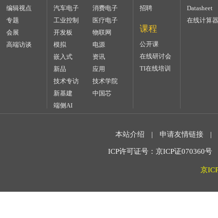
编辑视点
汽车电子
消费电子
招聘
Datasheet
专题
工业控制
医疗电子
在线计算
课程
会展
开发板
物联网
公开课
高端访谈
模拟
电源
在线研讨会
嵌入式
资讯
TI在线培训
新品
应用
技术专访
技术学院
新基建
中国芯
端侧AI
本站介绍
|
申请友情链接
|
ICP许可证号：京ICP证070360号 2
京IC