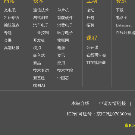
阅读
技术
互动
资源
充电吧
通信技术
单片机
论坛
下载
21ic专访
测试测量
智能硬件
外包
电路图
编辑视点
汽车电子
消费电子
招聘
Datasheet
专题
工业控制
医疗电子
在线计算
课程
会展
开发板
物联网
公开课
高端访谈
模拟
电源
在线研讨会
嵌入式
资讯
TI在线培训
新品
应用
技术专访
技术学院
新基建
中国芯
端侧AI
本站介绍
|
申请友情链接
|
ICP许可证号：京ICP证070360号 2
京IC