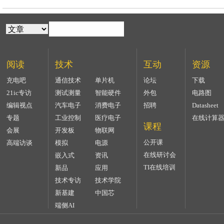
阅读
技术
互动
资源
充电吧
通信技术
单片机
论坛
下载
21ic专访
测试测量
智能硬件
外包
电路图
编辑视点
汽车电子
消费电子
招聘
Datasheet
专题
工业控制
医疗电子
在线计算
课程
会展
开发板
物联网
公开课
高端访谈
模拟
电源
在线研讨会
嵌入式
资讯
TI在线培训
新品
应用
技术专访
技术学院
新基建
中国芯
端侧AI