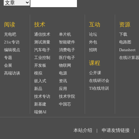
阅读
技术
互动
资源
充电吧
通信技术
单片机
论坛
下载
21ic专访
测试测量
智能硬件
外包
电路图
编辑视点
汽车电子
消费电子
招聘
Datasheet
专题
工业控制
医疗电子
在线计算
课程
会展
开发板
物联网
公开课
高端访谈
模拟
电源
在线研讨会
嵌入式
资讯
TI在线培训
新品
应用
技术专访
技术学院
新基建
中国芯
端侧AI
本站介绍
|
申请友情链接
|