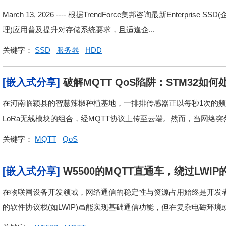
增超50%
March 13, 2026 ---- 根据TrendForce集邦咨询最新Enterprise 
理)应用普及提升对存储系统要求，且适逢企...
关键字：
SSD
服务器
HDD
[嵌入式分享]
破解MQTT QoS陷阱：STM32
在河南临颍县的智慧辣椒种植基地，一排排传感器正以每秒1次的频
LoRa无线模块的组合，经MQTT协议上传至云端。然而，当网络突
关键字：
MQTT
QoS
[嵌入式分享]
W5500的MQTT直通车，绕过LWI
在物联网设备开发领域，网络通信的稳定性与资源占用始终是开发者
的软件协议栈(如LWIP)虽能实现基础通信功能，但在复杂电磁环境或