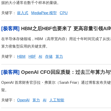
据的大小通常在数千个样本的量级。
关键字：
嵌入式
MediaPipe 模型
CPU
[极客网]
HBM之后HBF也要来了 更高容量引领A
在半导体存储领域，HBM（高带宽内存）用近十年时间完成了从技术概
算力密集型应用的关键支撑。
关键字：
HBM
HBF
AI
存储
算力
[极客网]
OpenAI CFO回应质疑：过去三年算力
OpenAI 首席财务官莎拉・弗莱尔（Sarah Friar）通过博
疑。
关键字：
OpenAI
算力
AI
人工智能