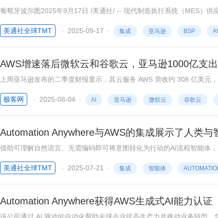
葡萄牙波尔图2025年9月17日 /美通社/ -- 现代制造执行系统（ME
（AWS）上运行，为制造业客户通过基于云的架构实现运营目标提供更大的灵活性。 这一公告旨在支持已经使用
美通社全球TMT
2025-09-17
集成
亚马逊
BSP
A
造 ...
AWS增速落后微软云和谷歌云，亚马逊1000亿支出
上周亚马逊发布的二季度财报显示，其云服务 AWS 营收约 308 亿美
速已显著落后于微软 Azure（39%）和谷歌云（32%）。
极客网
2025-08-04
AI
亚马逊
微软云
谷歌云
Automation Anywhere与AWS的集成展示了
借助可理解自然语言、无需编码即可将意图转化为行动的AI流程智能体，为商业用户赋能 纽约2025年7月17日 /美通
会上，智能体流程自动化（APA）领域的领先企业Automation Anywhere与
美通社全球TMT
2025-07-21
集成
智能体
AUTOMATIO
Automation Anywhere获得AWS生成式AI能力认证
该公司通过 AI 驱动的自动化帮助全球企业提高生产力并推动业务转型，凭借该成果获得 AWS 