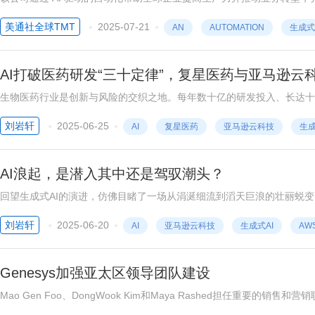
美通社/ -- 在AWS纽约市峰会上，智能体流程自动化（APA）领域的领先企业
美通社全球TMT
2025-07-21
AN
AUTOMATION
生成式
AI打破医药研发“三十定律”，复星医药与亚马逊云
生物医药行业是创新与风险的交织之地。每年数十亿的研发投入、长达十年
企在每一次决策中如履薄冰。生成式AI的到来，正改写这一局面，点燃行
刘岩轩
2025-06-25
AI
复星医药
亚马逊云科技
生成
生物医药智能化变革，探索从海量文献处理到高风险管线优化的创新路径
AI浪起，是潜入其中还是驾驭潮头？
回望生成式AI的演进，仿佛目睹了一场从涓涎细流到滔天巨浪的壮丽蜕变
步都看似微小。然而，近年来的技术融合让AI实现了从量变到质变的飞跃
刘岩轩
2025-06-20
AI
亚马逊云科技
生成式AI
AW
Genesys加强亚太区领导团队建设
Mao Gen Foo、DongWook Kim和Maya Rashed担任重
区客户的影响 新加坡 2025年5月19日 /美通社/ -- 人工智能驱动的体...