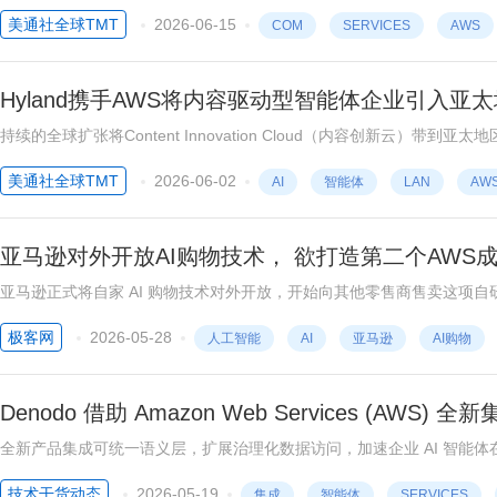
合作伙伴之一。此次认证证明，神州泰岳能够在AWS云平台上为企业提供智能自主
美通社全球TMT
2026-06-15
COM
SERVICES
AWS
Hyland携手AWS将内容驱动型智能体企业引入
持续的全球扩张将Content Innovation Cloud（内容创新云）
动型运营 悉尼2026年6月1日 /美通社/ -- 随着AI应用普及提
美通社全球TMT
2026-06-02
AI
智能体
LAN
AW
亚马逊对外开放AI购物技术， 欲打造第二个AWS
亚马逊正式将自家 AI 购物技术对外开放，开始向其他零售商售卖这项自研
极客网
2026-05-28
人工智能
AI
亚马逊
AI购物
Denodo 借助 Amazon Web Services (AW
全新产品集成可统一语义层，扩展治理化数据访问，加速企业 AI 智能体在混
2026 (GLOBE NEWSWIRE) -- 数据管理领域的领导者 Deno
技术干货动态
2026-05-19
集成
智能体
SERVICES