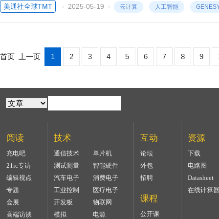
美通社全球TMT
2025-05-19
云计算
人工智能
GENES
首页
上一页
1
2
3
4
5
6
7
8
9
阅读
技术
互动
资源
充电吧
通信技术
单片机
论坛
下载
21ic专访
测试测量
智能硬件
外包
电路图
编辑视点
汽车电子
消费电子
招聘
Datasheet
专题
工业控制
医疗电子
在线计算
课程
会展
开发板
物联网
公开课
高端访谈
模拟
电源