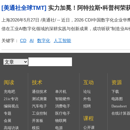
[美通社全球TMT]
实力加冕！阿特拉斯•科普柯荣获2
上海2026年5月27日 /美通社/ -- 近日，2026 CDI中国数
借在工业AI数字化领域的深耕实践与创新成果，成功斩获"制造业AI创
关键字：
CD
AI
数字化
人工智能
阅读
技术
互动
资源
充电吧
通信技术
单片机
论坛
下载
21ic专访
测试测量
智能硬件
外包
电路图
编辑视点
汽车电子
消费电子
招聘
Datasheet
专题
工业控制
医疗电子
在线计算
课程
会展
开发板
物联网
公开课
高端访谈
模拟
电源