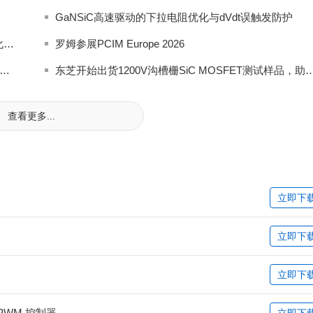
GaNSiC高速驱动的下拉电阻优化与dVdt误触发防护
英飞凌 EasyPACK™ S 模块及封装方案支持实现紧凑化设计，适用于高功率密度应用
罗姆参展PCIM Europe 2026
的SiC MOSFET应用于面向AI服务器电源的电池备份单元
东芝开始出货1200V沟槽栅SiC MOSFET测试样品，助力提
查看更多...
立即下
立即下
立即下
 PWM 控制器
立即下