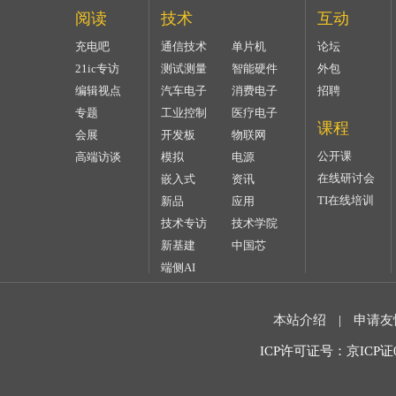
阅读
技术
互动
充电吧
通信技术
单片机
论坛
21ic专访
测试测量
智能硬件
外包
编辑视点
汽车电子
消费电子
招聘
专题
工业控制
医疗电子
课程
会展
开发板
物联网
公开课
高端访谈
模拟
电源
在线研讨会
嵌入式
资讯
TI在线培训
新品
应用
技术专访
技术学院
新基建
中国芯
端侧AI
本站介绍
|
申请友
ICP许可证号：京ICP证07