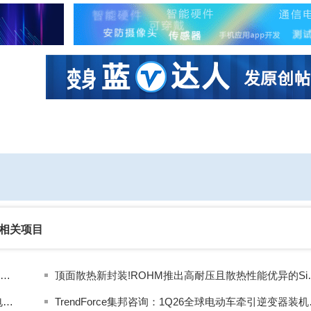
社区互动
课程
设计资源
厂商
相关项目
大联大世平携手onsemi解密3kW SiC图腾柱PFC高密度电源设计挑战
顶面散热新封装!ROH
MPS推出1700V SiC反激控制器HF1070，为高压辅助电源带来高效新方案
TrendForc