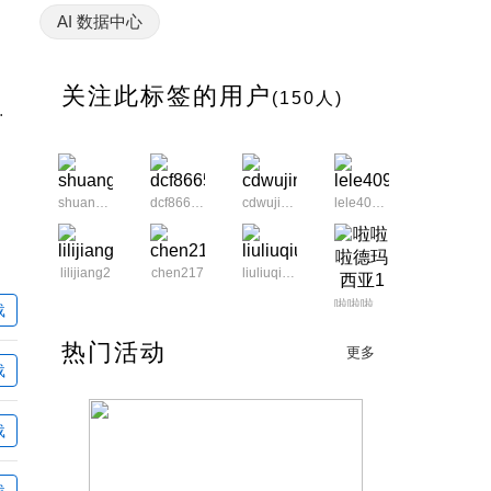
AI 数据中心
关注此标签的用户
(150人)
升下一代AI数据中心效率
shuangbang
dcf866553
cdwujinshan
lele4090039
lilijiang2
chen217
liuliuqiu1212
啦啦啦德玛西亚1
载
热门活动
更多
载
peak0210
HPJ_0123
c475301174
电脑小白09
载
mingpu21
载