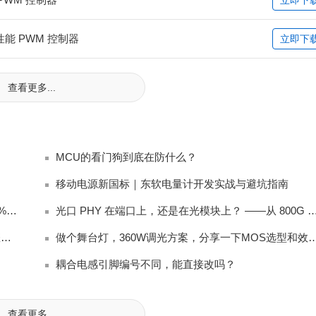
高性能 PWM 控制器
立即下
查看更多...
MCU的看门狗到底在防什么？
移动电源新国标｜东软电量计开发实战与避坑指南
新国标充电宝电量计踩坑：放电截止后始终无法上报 0% 电量完整排查
光口 PHY 在端口上，还是在光模块上？ ——从 80
显示器内置扬声器阻抗匹配：4Ω vs 8Ω，工程师应该怎么选？
做个舞台灯，360W调光方案，分享一下MO
耦合电感引脚编号不同，能直接改吗？
查看更多...