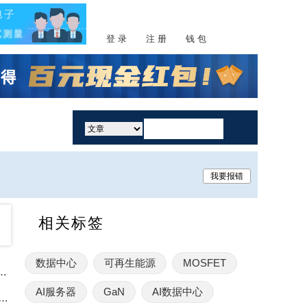
登 录
注 册
钱 包
活动
我要报错
相关标签
数据中心
可再生能源
MOSFET
M推出高耐压且散热性能优异的SiC MOSFET
AI服务器
GaN
AI数据中心
e集邦咨询：1Q26全球电动车牵引逆变器装机量淡季具韧性，高压化成发展主轴