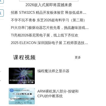
2026嵌入式展即将震撼来袭
徐俊成123
徐俊成123
徐俊成123
徐俊成123
招募 STM32C5 精品开发板体验官 释放低成本、低功耗、高效率开发魅力
载
不学不玩不青春 东芝2026超有料学习（第二期）
hyrzwwy
hyrzwwy
徐俊成123
PI大功率门极驱动器芯片抢先看，挑战趣味游戏赢精美好礼
TI亮相2026慕尼黑电子展，线上线下齐狂欢
2025 ELEXCON 深圳国际电子展 工程师票选技术大奖
2025 中国汽车芯片优秀供应商奖
课程视频
更多
2025 年度电子产业卓越奖
0G 架构讲起
编程魔法师之显示器
S选型和效率优化
ARM裸机第八部分-按键和
CPU的中断系统