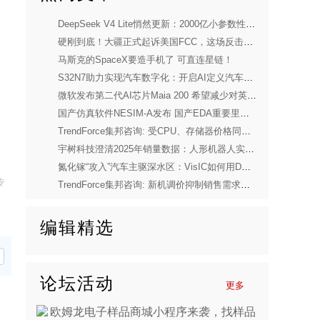
DeepSeek V4 Lite悄然更新：2000亿小参数性能逼近美国顶流
硬刚到底！大疆正式起诉美国FCC，这场反击太解气
马斯克的SpaceX要造手机了 可直连星链！
S32N7助力实现汽车数字化：开启AI定义汽车新时代
微软发布第二代AI芯片Maia 200 希望减少对英伟达依赖
国产仿真软件NESIM-A发布 国产EDA重要里程碑
TrendForce集邦咨询: 受CPU、存储器价格同步上涨压力，预估2026年第一季度笔电出货量将季减14.8%
宇树科技澄清2025年销量数据：人形机器人实际出货量超5500台
氮化镓“攻入”汽车主驱深水区：VisIC如何用D型技术颠覆SiC的行业共识？
专
TrendForce集邦咨询: 新机调价抑制销售需求，2026年第二季度起智能手机生产承压明显
编辑精选
论坛活动
更多