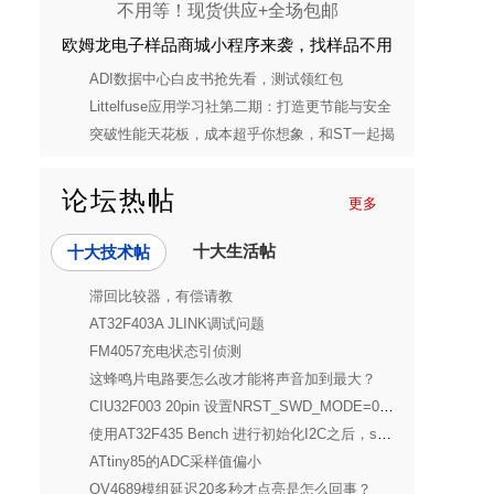
欧姆龙电子样品商城小程序来袭，找样品不用
等！现货供应+全场包邮
ADI数据中心白皮书抢先看，测试领红包
Littelfuse应用学习社第二期：打造更节能与安全
的消费电子电源解决方案
突破性能天花板，成本超乎你想象，和ST一起揭
开STM32C5的神秘面纱
论坛热帖
更多
十大生活帖
十大技术帖
滞回比较器，有偿请教
AT32F403A JLINK调试问题
FM4057充电状态引侦测
这蜂鸣片电路要怎么改才能将声音加到最大？
CIU32F003 20pin 设置NRST_SWD_MODE=0x11的问题
使用AT32F435 Bench 进行初始化I2C之后，scl和sda一直是高电平
ATtiny85的ADC采样值偏小
OV4689模组延迟20多秒才点亮是怎么回事？