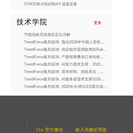
STM32单片机控制4个温度采集
技术学院
更多
节能信标无线感应定位详解
TrendForce集邦咨询: 预估2026年中国人形机器人市场产量将年增94%
TrendForce集邦咨询: 供应链尚需调校增添Rubin延迟风险，2026年Blackwell将占英伟达高端GPU出货量超7成
TrendForce集邦咨询: 产能有限叠加订单转移效应，三月份Consumer DRAM价格涨幅集中在4Gb以下产品
TrendForce集邦咨询: AI算力需求支撑，2025年全球前十大IC设计厂营收年增44%
TrendForce集邦咨询: 需求转弱、供给承压，预估2026年全球笔电出货量将下修至年减14.8%
TrendForce集邦咨询: AI服务器需求支撑2026年第二季度存储器合约价上行，CSP借长期协议锁定供货
TrendForce集邦咨询: 2025年全球OLED显示器出货量年增92%
21ic 官方微信
嵌入式微处理器