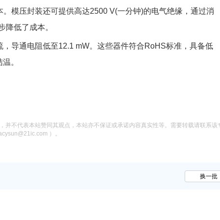
。模压封装还可提供高达2500 V(一分钟)的电气绝缘，通过消
步降低了成本。
电流，导通电阻低至12.1 mW。这些器件符合RoHS标准，具备低
结温。
息，并不代表本站赞同其观点，本站亦不保证或承诺内容真实性等。需要转载请联系该
n@21ic.com ）。
换一批