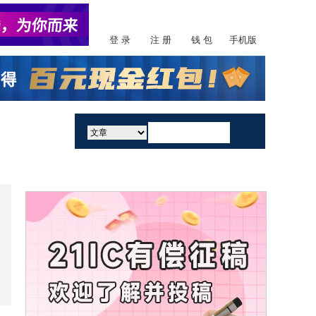
登 录
注 册
钱 包
手机版
活动