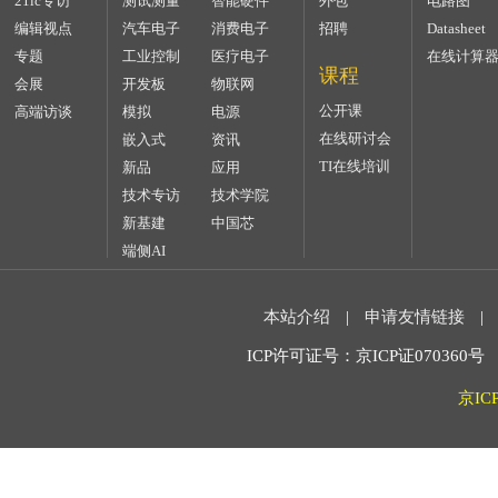
21ic专访
测试测量
智能硬件
外包
电路图
编辑视点
汽车电子
消费电子
招聘
Datasheet
专题
工业控制
医疗电子
在线计算
课程
会展
开发板
物联网
公开课
高端访谈
模拟
电源
在线研讨会
嵌入式
资讯
TI在线培训
新品
应用
技术专访
技术学院
新基建
中国芯
端侧AI
本站介绍
|
申请友情链接
|
ICP许可证号：京ICP证070360号 2
京IC