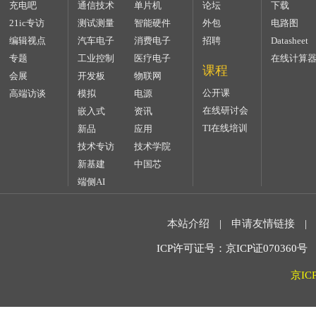
充电吧
通信技术
单片机
论坛
下载
21ic专访
测试测量
智能硬件
外包
电路图
编辑视点
汽车电子
消费电子
招聘
Datasheet
专题
工业控制
医疗电子
在线计算
课程
会展
开发板
物联网
公开课
高端访谈
模拟
电源
在线研讨会
嵌入式
资讯
TI在线培训
新品
应用
技术专访
技术学院
新基建
中国芯
端侧AI
本站介绍
|
申请友情链接
|
ICP许可证号：京ICP证070360号 2
京IC