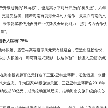
升级趋势的"风向标"， 也是高水平对外开放的"桥头堡"。六年
者，更是受益者。随着海南自贸港全岛封关运作，复星在海南的文
，未来复星将依托自身产业优势及全球化能力，携手各方合作伙
量"。
收入猛增175%
妙地将帐篷、露营与高端度假风元素有机融合，营造出轻松愉悦、
众步入帐篷内，即可沉浸式观影，快速体验"一秒进入度假"的氛
就在海南投资超百亿元打造了三亚•亚特兰蒂斯，汇集酒店、水世
大业态。作为国家4A级旅游景区，三亚亚特兰蒂斯自2018年
计纳税超30亿元，成为拉动区域经济、推动海南文旅升级的核心