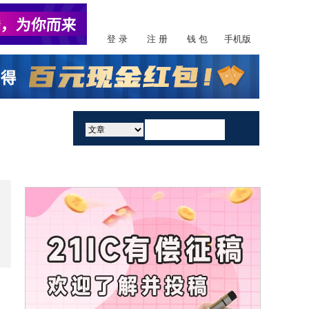
登 录
注 册
钱 包
手机版
活动