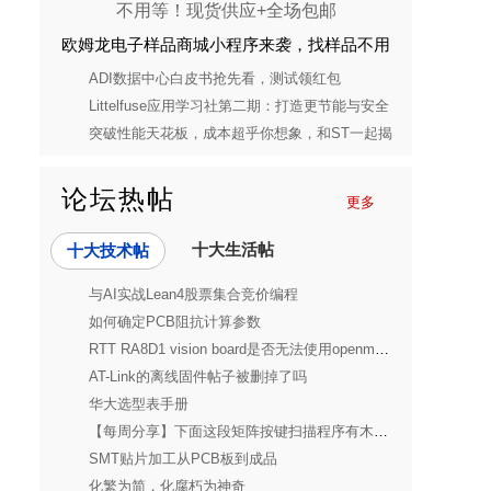
欧姆龙电子样品商城小程序来袭，找样品不用
等！现货供应+全场包邮
ADI数据中心白皮书抢先看，测试领红包
Littelfuse应用学习社第二期：打造更节能与安全
的消费电子电源解决方案
突破性能天花板，成本超乎你想象，和ST一起揭
开STM32C5的神秘面纱
论坛热帖
更多
十大生活帖
十大技术帖
与AI实战Lean4股票集合竞价编程
如何确定PCB阻抗计算参数
RTT RA8D1 vision board是否无法使用openmv的image.find_features()函数
AT-Link的离线固件帖子被删掉了吗
华大选型表手册
【每周分享】下面这段矩阵按键扫描程序有木有什么隐患？
SMT贴片加工从PCB板到成品
化繁为简，化腐朽为神奇