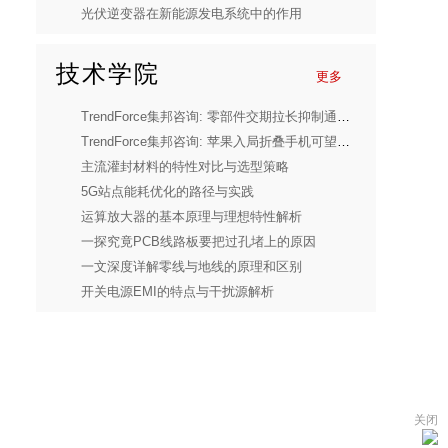
光伏逆变器在新能源发电系统中的作用
技术学院
更多
TrendForce集邦咨询: 零部件交期拉长抑制通用型服务器成长动能，预估2026年整体服务器出货量年增13%
TrendForce集邦咨询: 苹果入局折叠手机可望拿下近两成市占，应力管理成改善折痕关键
主流灌封材料的特性对比与选型策略
5G站点能耗优化的路径与实践
运算放大器的基本原理与理想特性解析
一探究竟PCB线路板要把过孔堵上的原因
一文深度详解零线与地线的原理和区别
开关电源EMI的特点与干扰源解析
关闭