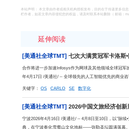
本站声明： 本文章由作者或相关机构授权发布，目的在于传递更多信
栏作者，如若文章内容侵犯您的权益，请及时联系本站删除（ 邮箱：macysu
延伸阅读
[美通社全球TMT]
七次大满贯冠军卡洛斯•阿尔卡
使
合作将进一步加速Infosys作为网球及其他领域全球冠军
年4月17日 /美通社/ -- 全球领先的人工智能优先的商业咨询
关键字：
OS
CARLO
SE
数字化
[美通社全球TMT]
2026中国文旅经济创
宁波2026年4月16日 /美通社/ -- 4月8日至10日，
典，在宁波奉化雪窦山文化地标——弥勒圣坛圆满落幕。 本