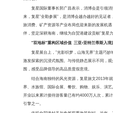
复星国际董事长郭广昌表示，消博会是引领消费
来，复星"全勤参展"，是消博会越办越好的见证
旅消费、矿产资源等产业布局也迎来新的发展机遇
伴，坚定深耕海南，继续为自贸港建设贡献"复星力
"双地标"重构区域价值
三亚
•
亚特兰蒂斯入境游
复星展台上，"光影织梦，山海无界"主题巧
激发探索的沉浸式氛围。与传统静态展示不同，观
围，感受品牌倡导的高品质度假意境。
结合海南独特的风光资源，复星旅文2013年
界、水族馆、国际会展、餐饮、购物、娱乐、演艺八
开业以来累计接待游客量已有约4000万人次，累
引擎之一。