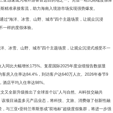
三亚迅速成为海外游客首选目的地之一。凭借一站式高端度假体
蒂斯精准承接客流，助力海南入境游市场实现强势爆发。
海洋、冰雪、山野、城市”四个主题场景，让观众沉浸式感受不一
收入同比大幅增长175%。复星国际2025年度业绩报告数据显
客房入住率达84.4%，到访客户达640万人次。2026年春节9
%，酒店平均入住率达98%。
文又全新升级推出了全球首个以"人与自然、AI科技交融共
海。该项目涵盖多元产品业态，将科技、文旅、消费做了创新性融
径，与三亚•亚特兰蒂斯形成"双地标"超级度假集群，将进一步强