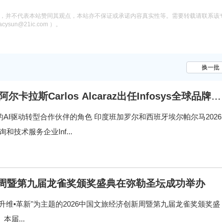
息，并不代表本站赞同其观点，本站亦不保证或承诺内容真实性等。需要转载请联系该
n@21ic.com ）。
换一批
拉斯Carlos Alcaraz出任Infosys全球品牌大
的AI驱动转型合作伙伴的角色 印度班加罗尔和西班牙埃尔帕尔马2026
和技术服务企业Inf...
新周暨第九届龙雀奖颁奖盛典在弥勒圣坛成功举办
以"脉续•升维•革新"为主题的2026中国文旅经济创新周暨第九届龙雀奖颁奖盛
届...