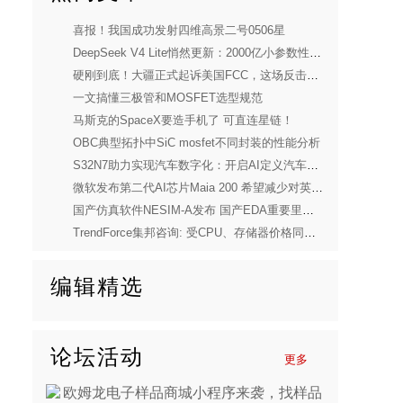
喜报！我国成功发射四维高景二号0506星
DeepSeek V4 Lite悄然更新：2000亿小参数性能逼近美国顶流
硬刚到底！大疆正式起诉美国FCC，这场反击太解气
一文搞懂三极管和MOSFET选型规范
马斯克的SpaceX要造手机了 可直连星链！
OBC典型拓扑中SiC mosfet不同封装的性能分析
S32N7助力实现汽车数字化：开启AI定义汽车新时代
微软发布第二代AI芯片Maia 200 希望减少对英伟达依赖
国产仿真软件NESIM-A发布 国产EDA重要里程碑
TrendForce集邦咨询: 受CPU、存储器价格同步上涨压力，预估2026年第一季度笔电出货量将季减14.8%
编辑精选
论坛活动
更多