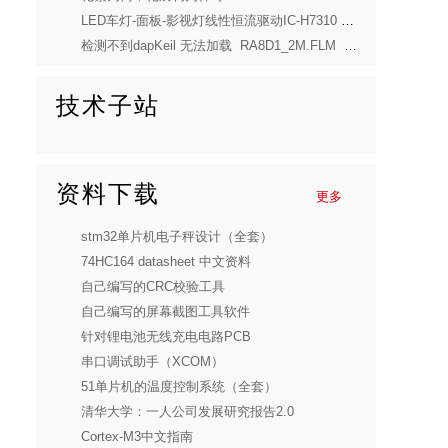
LED车灯-面板-影视灯线性恒流驱动IC-H7310 支持2.5-100V宽电压输入 PWM调光
检测不到dapKeil 无法加载 RA8D1_2M.FLM 这个 Flash 烧录算法文件
技术子站
资料下载
更多
stm32单片机电子秤设计（全套）
74HC164 datasheet 中文资料
自己编写的CRC校验工具
自己编写的屏幕截图工具软件
针对锂电池无线充电电路PCB
串口调试助手（XCOM）
51单片机的温度控制系统（全套）
清华大学：一人公司发展研究报告2.0
Cortex-M3中文指南