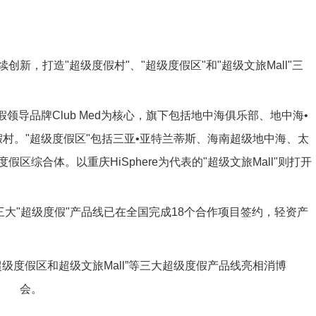
新，打造"超级度假村"、"超级度假区"和"超级文旅Mall"三
假领导品牌Club Med为核心，旗下包括地中海俱乐部、地中海•
假村。"超级度假区"包括三亚•亚特兰蒂斯、海南超级地中海、太
综合体。以重庆HiSphere为代表的"超级文旅Mall"则打开
三大"超级度假"产品线已在全国完成18个合作项目签约，轻资产