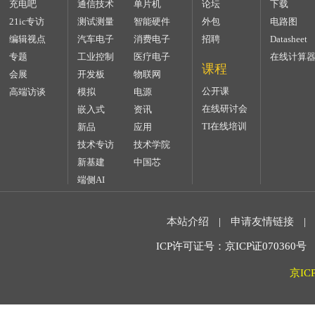
充电吧
通信技术
单片机
论坛
下载
21ic专访
测试测量
智能硬件
外包
电路图
编辑视点
汽车电子
消费电子
招聘
Datasheet
专题
工业控制
医疗电子
在线计算
课程
会展
开发板
物联网
公开课
高端访谈
模拟
电源
在线研讨会
嵌入式
资讯
TI在线培训
新品
应用
技术专访
技术学院
新基建
中国芯
端侧AI
本站介绍
|
申请友情链接
|
ICP许可证号：京ICP证070360号 2
京IC