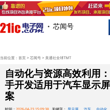
芯闻号
首页
技术/专栏
阅读
社区互
当前位置：
首页
>
芯闻号
>
美通社全球TMT
自动化与资源高效利用：te
手开发适用于汽车显示
案
时间：
2026-04-23 15:09:38
关键字：
显示屏
汽车
自动化