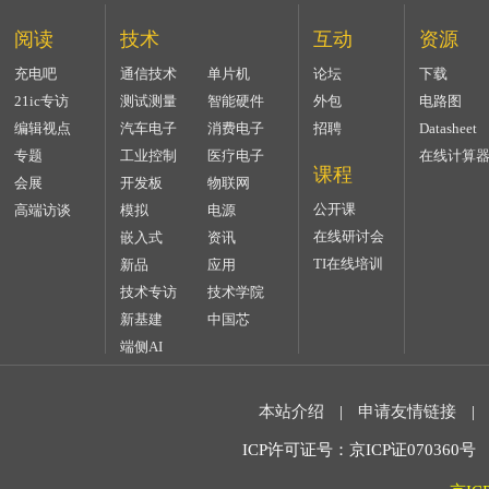
阅读
技术
互动
资源
充电吧
通信技术
单片机
论坛
下载
21ic专访
测试测量
智能硬件
外包
电路图
编辑视点
汽车电子
消费电子
招聘
Datasheet
专题
工业控制
医疗电子
在线计算
课程
会展
开发板
物联网
公开课
高端访谈
模拟
电源
在线研讨会
嵌入式
资讯
TI在线培训
新品
应用
技术专访
技术学院
新基建
中国芯
端侧AI
本站介绍
|
申请友情链接
|
ICP许可证号：京ICP证070360号 2