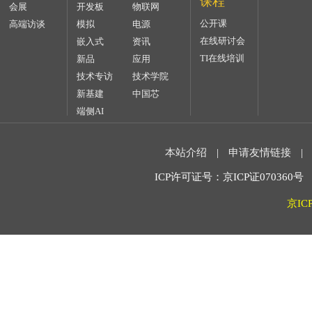
课程
会展
开发板
物联网
公开课
高端访谈
模拟
电源
在线研讨会
嵌入式
资讯
TI在线培训
新品
应用
技术专访
技术学院
新基建
中国芯
端侧AI
本站介绍
|
申请友情链接
|
ICP许可证号：京ICP证070360号 2
京IC