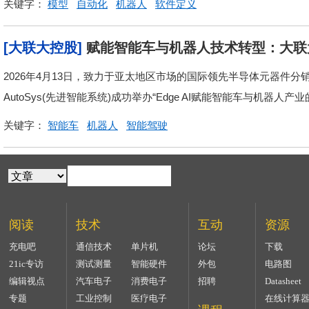
关键字：
模型
自动化
机器人
软件定义
[大联大控股]
赋能智能车与机器人技术转型：大联大
2026年4月13日，致力于亚太地区市场的国际领先半导体元器件分销
AutoSys(先进智能系统)成功举办“Edge AI赋能智能车与机器人产
关键字：
智能车
机器人
智能驾驶
阅读
技术
互动
资源
充电吧
通信技术
单片机
论坛
下载
21ic专访
测试测量
智能硬件
外包
电路图
编辑视点
汽车电子
消费电子
招聘
Datasheet
专题
工业控制
医疗电子
在线计算