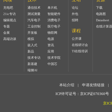
充电吧
通信技术
单片机
论坛
下载
21ic专访
测试测量
智能硬件
外包
电路图
编辑视点
汽车电子
消费电子
招聘
Datasheet
专题
工业控制
医疗电子
在线计算
课程
会展
开发板
物联网
公开课
高端访谈
模拟
电源
在线研讨会
嵌入式
资讯
TI在线培训
新品
应用
技术专访
技术学院
新基建
中国芯
端侧AI
本站介绍
|
申请友情链接
|
ICP许可证号：京ICP证070360号 2
京IC