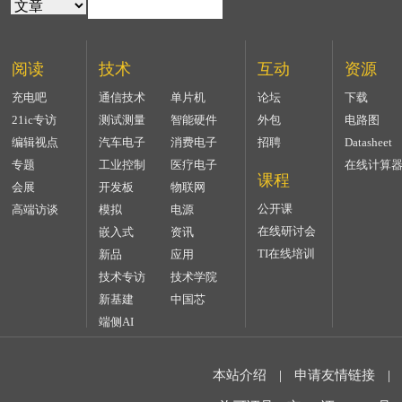
阅读
技术
互动
资源
充电吧
通信技术
单片机
论坛
下载
21ic专访
测试测量
智能硬件
外包
电路图
编辑视点
汽车电子
消费电子
招聘
Datasheet
专题
工业控制
医疗电子
在线计算
课程
会展
开发板
物联网
公开课
高端访谈
模拟
电源
在线研讨会
嵌入式
资讯
TI在线培训
新品
应用
技术专访
技术学院
新基建
中国芯
端侧AI
本站介绍
|
申请友情链接
|