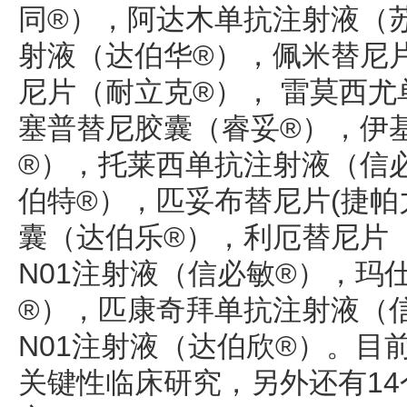
同®），阿达木单抗注射液（
射液（达伯华®），佩米替尼
尼片（耐立克®）， 雷莫西尤
塞普替尼胶囊（睿妥®），伊
®），托莱西单抗注射液（信
伯特®），匹妥布替尼片(捷帕
囊（达伯乐®），利厄替尼片
N01注射液（信必敏®），玛
®），匹康奇拜单抗注射液（
N01注射液（达伯欣®）。目前
关键性临床研究，另外还有1