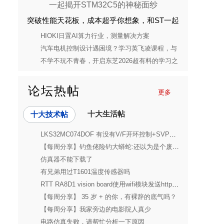
突破性能天花板，成本超乎你想象，和ST一起
揭开STM32C5的神秘面纱
HIOKI日置AI算力行业，测量解决方案
汽车电机控制设计遇困境？学习英飞凌课程，与
设计槽点说再见
不学不玩不青春，开启东芝2026超有料的学习之
旅 （第一期）
论坛热帖
更多
十大生活帖
十大技术帖
LKS32MC074DOF 有没有V/F开环控制+SVPWM输出的例程
【每周分享】钓鱼佬险钓大蟒蛇:还以为是个废轮胎
仿真器不能下载了
有兄弟用过T1601温度传感器吗
RTT RA8D1 vision board使用wifi模块发送https请求
【每周分享】 35 岁 + 的你，有裸辞的底气吗？
【每周分享】我家旁边的电影院人真少
电路仿真失败，请帮忙分析一下原因