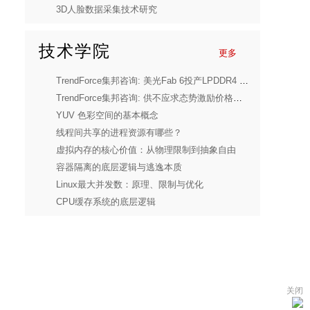
3D人脸数据采集技术研究
技术学院
更多
TrendForce集邦咨询: 美光Fab 6投产LPDDR4 / DDR4，不影响DDR4供给短缺格局
TrendForce集邦咨询: 供不应求态势激励价格成长，1Q26全球前五大NAND Flash品牌合计营收季增83.7%
YUV 色彩空间的基本概念
线程间共享的进程资源有哪些？
虚拟内存的核心价值：从物理限制到抽象自由
容器隔离的底层逻辑与逃逸本质
Linux最大并发数：原理、限制与优化
CPU缓存系统的底层逻辑
关闭