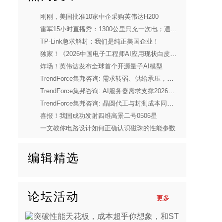
刚刚，美国批准10家中企采购英伟达H200
雷军15小时直播秀：1300公里只充一次电；遭一年网暴！
TP-Link急求解封：我们是纯正美国企业！
独家！《2026中国电子工程师AI应用现状白皮书》重磅发布
炸场！英伟达发布全球首个开源量子AI模型
TrendForce集邦咨询: 需求转弱、供给承压，预估2026年全球笔电出货量将下修至年减14.8%
TrendForce集邦咨询: AI服务器需求支撑2026年第二季度存储器合约价上行，CSP借长期协议锁定供货
TrendForce集邦咨询: 晶圆代工与封测成本同步上涨，DDIC供应商正酝酿上调报价
喜报！我国成功发射四维高景二号0506星
一文教你电路设计如何正确认识磁珠的性能参数
编辑精选
论坛活动
更多