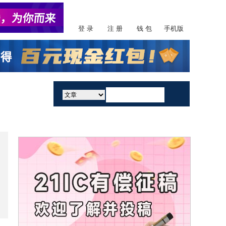
登 录
注 册
钱 包
手机版
活动