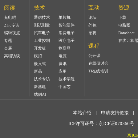
阅读
技术
互动
资源
充电吧
通信技术
单片机
论坛
下载
21ic专访
测试测量
智能硬件
外包
电路图
编辑视点
汽车电子
消费电子
招聘
Datasheet
专题
工业控制
医疗电子
在线计算
课程
会展
开发板
物联网
公开课
高端访谈
模拟
电源
在线研讨会
嵌入式
资讯
TI在线培训
新品
应用
技术专访
技术学院
新基建
中国芯
端侧AI
本站介绍
|
申请友情链接
|
ICP许可证号：京ICP证070360号 2
京IC