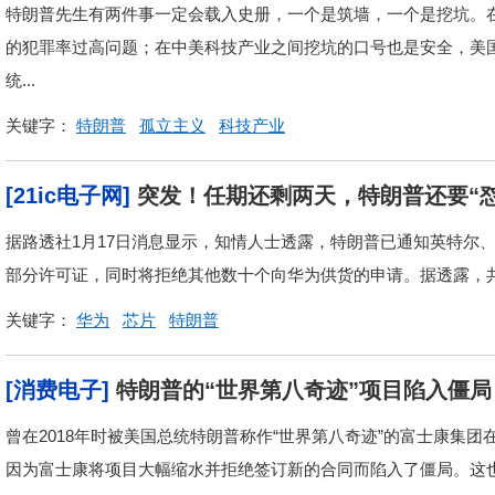
特朗普先生有两件事一定会载入史册，一个是筑墙，一个是挖坑。
的犯罪率过高问题；在中美科技产业之间挖坑的口号也是安全，美
统...
关键字：
特朗普
孤立主义
科技产业
[21ic电子网]
突发！任期还剩两天，特朗普还要“怼
据路透社1月17日消息显示，知情人士透露，特朗普已通知英特尔
部分许可证，同时将拒绝其他数十个向华为供货的申请。据透露，共有
关键字：
华为
芯片
特朗普
[消费电子]
特朗普的“世界第八奇迹”项目陷入僵局
曾在2018年时被美国总统特朗普称作“世界第八奇迹”的富士康集
因为富士康将项目大幅缩水并拒绝签订新的合同而陷入了僵局。这也导