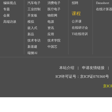
编辑视点
汽车电子
消费电子
招聘
Datasheet
专题
工业控制
医疗电子
在线计算
课程
会展
开发板
物联网
公开课
高端访谈
模拟
电源
在线研讨会
嵌入式
资讯
TI在线培训
新品
应用
技术专访
技术学院
新基建
中国芯
端侧AI
本站介绍
|
申请友情链接
|
ICP许可证号：京ICP证070360号 2
京IC