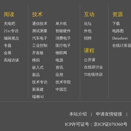
阅读
技术
互动
资源
充电吧
通信技术
单片机
论坛
下载
21ic专访
测试测量
智能硬件
外包
电路图
编辑视点
汽车电子
消费电子
招聘
Datasheet
专题
工业控制
医疗电子
在线计算
课程
会展
开发板
物联网
公开课
高端访谈
模拟
电源
在线研讨会
嵌入式
资讯
TI在线培训
新品
应用
技术专访
技术学院
新基建
中国芯
端侧AI
本站介绍
|
申请友情链接
|
ICP许可证号：京ICP证070360号 2