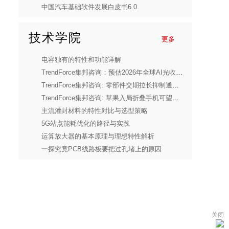
中国汽车基础软件发展白皮书6.0
技术学院
更多
电容独有的特性和功能详解
TrendForce集邦咨询：预估2026年全球AI光收发模块市场规模达260亿美元，关键零部件吃紧成扩产瓶颈
TrendForce集邦咨询: 零部件交期拉长抑制通用型服务器成长动能，预估2026年整体服务器出货量年增13%
TrendForce集邦咨询: 苹果入局折叠手机可望拿下近两成市占，应力管理成改善折痕关键
主流灌封材料的特性对比与选型策略
5G站点能耗优化的路径与实践
运算放大器的基本原理与理想特性解析
一探究竟PCB线路板要把过孔堵上的原因
关闭