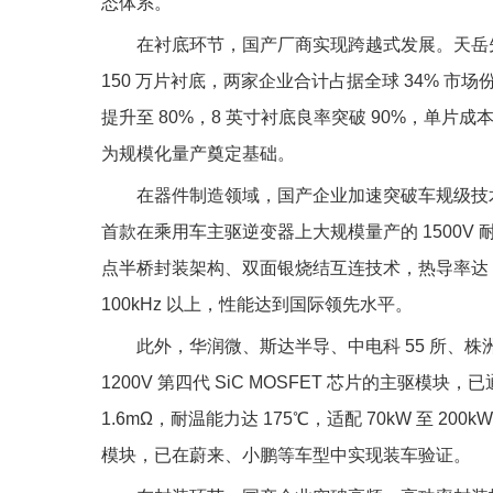
态体系。
在衬底环节，国产厂商实现跨越式发展。天岳先
150 万片衬底，两家企业合计占据全球 34% 市
提升至 80%，8 英寸衬底良率突破 90%，单片成本
为规模化量产奠定基础。
在器件制造领域，国产企业加速突破车规级技术
首款在乘用车主驱逆变器上大规模量产的 1500V 耐
点半桥封装架构、双面银烧结互连技术，热导率达 200
100kHz 以上，性能达到国际领先水平。
此外，华润微、斯达半导、中电科 55 所、
1200V 第四代 SiC MOSFET 芯片的主
1.6mΩ，耐温能力达 175℃，适配 70kW 至 200
模块，已在蔚来、小鹏等车型中实现装车验证。