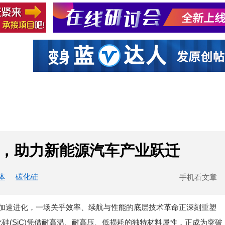
社区互动
课程
设计资源
厂商
模块，助力新能源汽车产业跃迁
体
碳化硅
手机看文章
端” 加速进化，一场关乎效率、续航与性能的底层技术革命正深刻重塑
硅(SiC)凭借耐高温、耐高压、低损耗的独特材料属性，正成为突破