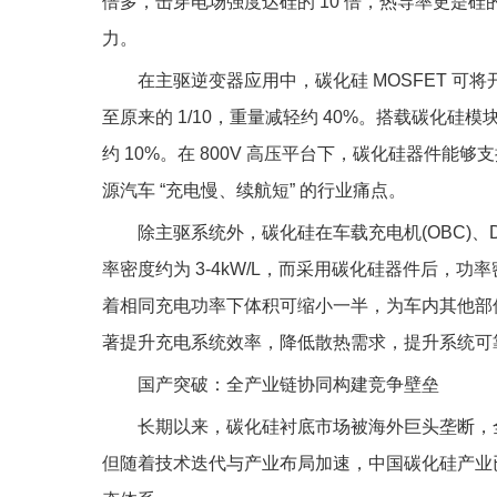
倍多，击穿电场强度达硅的 10 倍，热导率更是硅的
力。
在主驱逆变器应用中，碳化硅 MOSFET 可将
至原来的 1/10，重量减轻约 40%。搭载碳化硅
约 10%。在 800V 高压平台下，碳化硅器件能够支
源汽车 “充电慢、续航短” 的行业痛点。
除主驱系统外，碳化硅在车载充电机(OBC)、D
率密度约为 3-4kW/L，而采用碳化硅器件后，功率密
着相同充电功率下体积可缩小一半，为车内其他部
著提升充电系统效率，降低散热需求，提升系统可
国产突破：全产业链协同构建竞争壁垒
长期以来，碳化硅衬底市场被海外巨头垄断，全
但随着技术迭代与产业布局加速，中国碳化硅产业