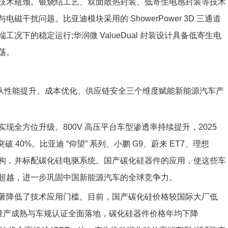
技术瓶颈。银烧结工艺、双面散热封装、低寄生电感封装等技术
干扰问题。比亚迪模块采用的 ShowerPower 3D 三通道
下的稳定运行;华润微 ValueDual 封装设计具备低寄生电
荡。
正从性能提升、成本优化、供应链安全三个维度赋能新能源汽车产
全方位升级。800V 高压平台车型渗透率持续提升，2025
将突破 40%。比亚迪 “仰望” 系列、小鹏 G9、蔚来 ET7、理想
高压架构，并标配碳化硅电驱系统。国产碳化硅器件的应用，使这些车
超越，进一步巩固中国新能源汽车的全球竞争力。
著降低了技术应用门槛。目前，国产碳化硅价格较国际大厂低
寸衬底量产成熟与车规认证全面落地，碳化硅器件价格年均下降