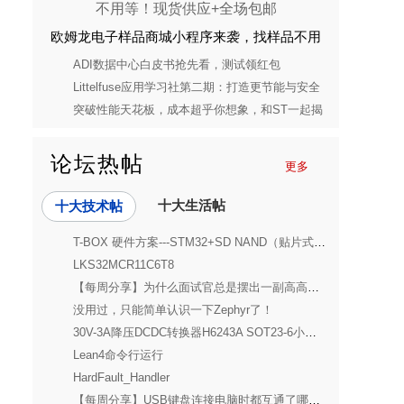
欧姆龙电子样品商城小程序来袭，找样品不用
等！现货供应+全场包邮
ADI数据中心白皮书抢先看，测试领红包
Littelfuse应用学习社第二期：打造更节能与安全
的消费电子电源解决方案
突破性能天花板，成本超乎你想象，和ST一起揭
开STM32C5的神秘面纱
论坛热帖
更多
十大生活帖
十大技术帖
T-BOX 硬件方案---STM32+SD NAND（贴片式TF卡）搭配 在智能网联汽车快速发
LKS32MCR11C6T8
【每周分享】为什么面试官总是摆出一副高高在上的姿态？
没用过，只能简单认识一下Zephyr了！
30V-3A降压DCDC转换器H6243A SOT23-6小体积封装 MUC、单片机供电IC芯片方案
Lean4命令行运行
HardFault_Handler
【每周分享】USB键盘连接电脑时都互通了哪些数据？来了解一下吧！