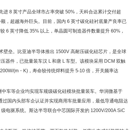
进 8 英寸产品全球市占率突破 50%，天科合达累计交付超
场份额，超越海外巨头。目前，国内 6 英寸碳化硅衬底量产良率已
较 6 英寸降低 35% 以上，单晶圆可制造器件数量提升 60%，
壁垒。比亚迪半导体推出 1500V 高耐压碳化硅芯片，是全球
压器件，已批量装车汉 L 和唐 L 车型。该模块采用 DCM 双触
W/(m・K)，寿命较传统焊料提升 5-10 倍，开关频率达
株洲中车等企业均实现车规级碳化硅模块批量装车。华润微基于
驱模块，已通过国内头部车企认证并实现商用车批量应用，最低导通电阻达
kW 级电驱系统。斯达半导联合中芯国际开发的 1200V/200A SiC