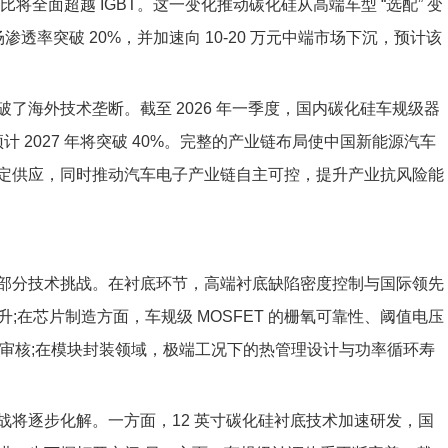
FET 性价比将全面超越 IGBT。这一变化推动碳化硅从高端车型 “选配” 变
市场渗透率突破 20%，并加速向 10-20 万元中端市场下沉，预计该
了海外技术垄断。截至 2026 年一季度，国内碳化硅车规级器
%，预计 2027 年将突破 40%。完整的产业链布局使中国新能源汽车
定供应，同时推动汽车电子产业链自主可控，提升产业抗风险能
部分技术挑战。在衬底环节，高端衬底缺陷密度控制与国际领先
升;在芯片制造方面，车规级 MOSFET 的栅氧可靠性、阈值电压
P 审核;在模块封装领域，极端工况下的热管理设计与功率循环寿
。
战将逐步化解。一方面，12 英寸碳化硅衬底技术加速研发，国