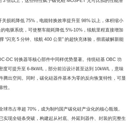
 3 倍以上，这些特性赋予碳化硅 MOSFET 无可比拟的性能潜
开关损耗降低 75%，电能转换效率提升至 98% 以上，体积缩小
模块的电驱系统，可使整车能耗降低 5%-10%，续航里程直接增加
撑 “闪充 5 分钟、续航 400 公里” 的超快充体验，彻底破解新能
C-DC 转换器等核心部件中同样优势显著。传统硅基 OBC 功
度可提升至 6-8kW/L，部分前沿设计甚至达到 10kW/L，意味
件腾出空间。同时，碳化硅器件基本为零的反向恢复特性，可显
靠性。
球市占率超 70%，成为制约国产碳化硅产业化的核心瓶颈。
已实现全链条突破，构建起从衬底、外延到器件、封装的完整生