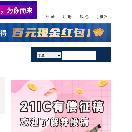
登 录
注 册
钱 包
手机版
活动