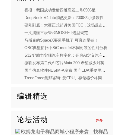
喜报！我国成功发射四维高景二号0506星
DeepSeek V4 Lite悄然更新：2000亿小参数性能逼近美国顶流
硬刚到底！大疆正式起诉美国FCC，这场反击太解气
一文搞懂三极管和MOSFET选型规范
马斯克的SpaceX要造手机了 可直连星链！
OBC典型拓扑中SiC mosfet不同封装的性能分析
S32N7助力实现汽车数字化：开启AI定义汽车新时代
微软发布第二代AI芯片Maia 200 希望减少对英伟达依赖
国产仿真软件NESIM-A发布 国产EDA重要里程碑
TrendForce集邦咨询: 受CPU、存储器价格同步上涨压力，预估2026年第一季度笔电出货量将季减14.8%
编辑精选
论坛活动
更多