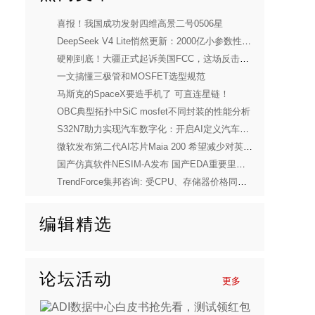
喜报！我国成功发射四维高景二号0506星
DeepSeek V4 Lite悄然更新：2000亿小参数性能逼近美国顶流
硬刚到底！大疆正式起诉美国FCC，这场反击太解气
一文搞懂三极管和MOSFET选型规范
马斯克的SpaceX要造手机了 可直连星链！
OBC典型拓扑中SiC mosfet不同封装的性能分析
S32N7助力实现汽车数字化：开启AI定义汽车新时代
微软发布第二代AI芯片Maia 200 希望减少对英伟达依赖
国产仿真软件NESIM-A发布 国产EDA重要里程碑
TrendForce集邦咨询: 受CPU、存储器价格同步上涨压力，预估2026年第一季度笔电出货量将季减14.8%
编辑精选
论坛活动
更多