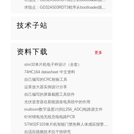
求指点：GD32A503RDT3程序从bootloader跳转APP，无法进入中断程序
技术子站
资料下载
更多
stm32单片机电子秤设计（全套）
74HC164 datasheet 中文资料
自己编写的CRC校验工具
运算放大器实例设计分享
自己编写的屏幕截图工具软件
光伏逆变器在新能源发电系统中的作用
multisim数字温度计(8位256_ADC)电路源文件
针对锂电池无线充电电路PCB
STM32F103单片机智能门禁热释人体感应报警设计(全套)
自适应跳频技术抗干扰研究