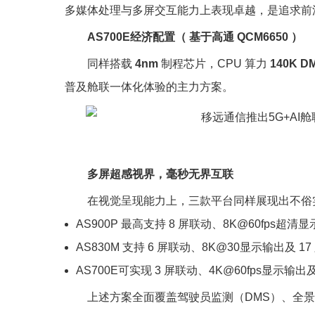
多媒体处理与多屏交互能力上表现卓越，是追求前
AS700E经济配置（ 基于高通
QCM6650
）
同样搭载
4nm
制程芯片，CPU 算力
140K D
普及舱联一体化体验的主力方案。
多屏超感视界，毫秒无界互联
在视觉呈现能力上，三款平台同样展现出不俗
AS900P 最高支持
8
屏
联动、
8K@60fps
超清显
AS830M 支持
6
屏
联动、
8K@30
显示输出及
17
AS700E可实现
3
屏
联动、
4K@60fps
显示输出
上述方案全面覆盖驾驶员监测（DMS）、全景