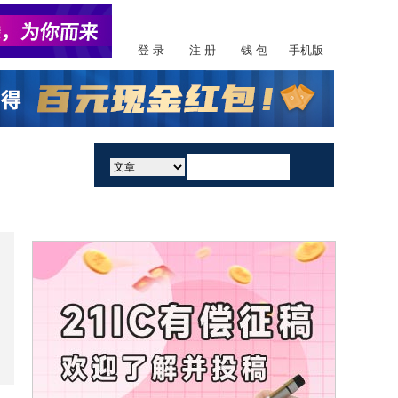
登 录
注 册
钱 包
手机版
活动