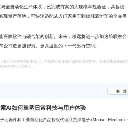
 系统级封装与全自动化生产体系，已完成方案的大规模车规验证，具备稳
实现量产落地，可快速适配从入门家用车到旗舰豪华车的全品类
能座舱软件与融合架构创新。未来，移远将进一步加速舱联融合
车企打造更加智慧、更具温度的下一代出行空间。
息，并不代表本站赞同其观点，本站亦不保证或承诺内容真实性等。需要转载请联系该
n@21ic.com ）。
换一批
探索AI如何重塑日常科技与用户体验
子元器件和工业自动化产品授权代理商贸泽电子 (Mouser Electronics