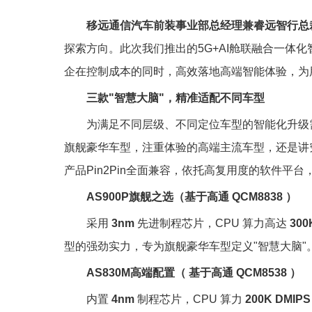
移远通信汽车前装事业部总经理兼睿远智行总
探索方向。此次我们推出的5G+AI舱联融合一体
企在控制成本的同时，高效落地高端智能体验，为
三款"智慧大脑"，精准适配不同车型
为满足不同层级、不同定位车型的智能化升级
旗舰豪华车型，注重体验的高端主流车型，还是讲究
产品Pin2Pin全面兼容，依托高复用度的软件平
AS900P旗舰之选（基于高通 QCM8838 ）
采用
3nm
先进制程芯片，CPU 算力高达
300
型的强劲实力，专为旗舰豪华车型定义"智慧大脑"
AS830M高端配置（ 基于高通 QCM8538 ）
内置
4nm
制程芯片，CPU 算力
200K DMIPS