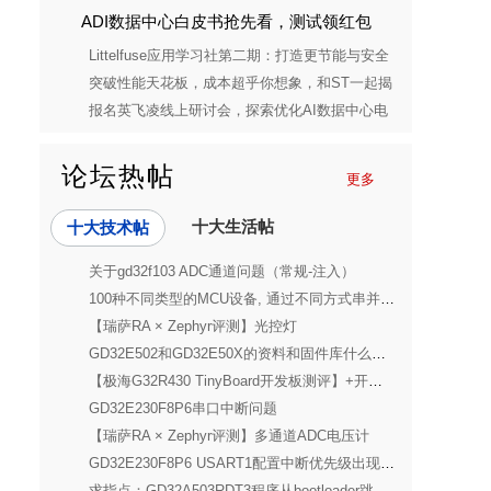
ADI数据中心白皮书抢先看，测试领红包
Littelfuse应用学习社第二期：打造更节能与安全
的消费电子电源解决方案
突破性能天花板，成本超乎你想象，和ST一起揭
开STM32C5的神秘面纱
报名英飞凌线上研讨会，探索优化AI数据中心电
源单元的秘密
论坛热帖
更多
十大生活帖
十大技术帖
关于gd32f103 ADC通道问题（常规-注入）
100种不同类型的MCU设备, 通过不同方式串并联通信，请在1天之内完成
【瑞萨RA × Zephyr评测】光控灯
GD32E502和GD32E50X的资料和固件库什么关系
【极海G32R430 TinyBoard开发板测评】+开箱及环境踩坑与解决
GD32E230F8P6串口中断问题
【瑞萨RA × Zephyr评测】多通道ADC电压计
GD32E230F8P6 USART1配置中断优先级出现BUG
求指点：GD32A503RDT3程序从bootloader跳转APP，无法进入中断程序