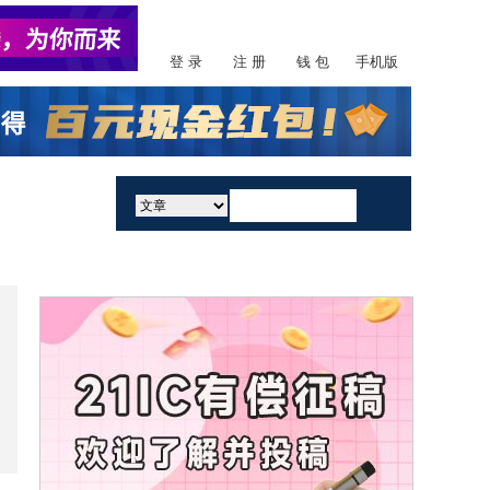
登 录
注 册
钱 包
手机版
活动