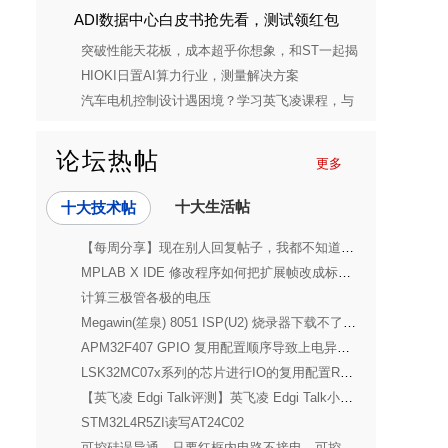
ADI数据中心白皮书抢先看，测试领红包
突破性能天花板，成本超乎你想象，和ST一起揭
开STM32C5的神秘面纱
HIOKI日置AI算力行业，测量解决方案
汽车电机控制设计遇困境？学习英飞凌课程，与
设计槽点说再见
论坛热帖
更多
十大生活帖
十大技术帖
【每周分享】现在别人回复帖子，我都不知道要不要回了？
MPLAB X IDE 修改程序如何把扩展帧改成标准帧
计算三极管各极的电压
Megawin(笙泉) 8051 ISP(U2) 烧录器下载不了程序
APM32F407 GPIO 复用配置顺序导致上电异常脉冲问题分析与解决
LSK32MC07x系列的芯片进行IO的复用配置RSTN 信号为普通GPIO模式
【英飞凌 Edgi Talk评测】英飞凌 Edgi Talk小智AI语音比对发送数据案例
STM32L4R5ZI读写AT24C02
可控硅误导通，只要红框内电路不接电，可控硅T1就会导通，R5本身不就是下拉