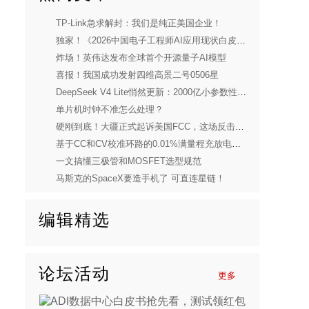
TP-Link急求解封：我们是纯正美国企业！
独家！《2026中国电子工程师AI应用现状白皮书》重磅发布
炸场！英伟达发布全球首个开源量子AI模型
喜报！我国成功发射四维高景二号0506星
DeepSeek V4 Lite悄然更新：2000亿小参数性能逼近美国顶流
单片机时钟不准怎么处理？
硬刚到底！大疆正式起诉美国FCC，这场反击太解气
基于CC和CV校准环路的0.01%满量程充放电电流控制精度实现
一文搞懂三极管和MOSFET选型规范
马斯克的SpaceX要造手机了 可直连星链！
编辑精选
论坛活动
更多