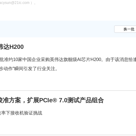
n@21ic.com ）。
换一批
达H200
准约10家中国企业采购英伟达旗舰级AI芯片H200。由于该消息恰
步动作”瞬间引发了行业关注。
方案，扩展PCIe® 7.0测试产品组合
s速率下接收机验证挑战