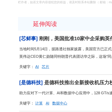
栏作者，如若文章内容侵犯您的权益，请及时联系本站删除（ 邮箱：macysu
延伸阅读
[芯鲜事]
刚刚，美国批准10家中企采购英伟
当地时间5月14日，据路透社独家披露，美国官方已正式批
英伟达CEO黄仁勋随同特朗普代表团访华之际，这场“同
关键字：
AI
芯片
[是德科技]
是德科技推出全新接收机压力校准
助力应对下一代计算、AI和数据中心应用中，128 GT/
关键字：
计算
AI
数据中心