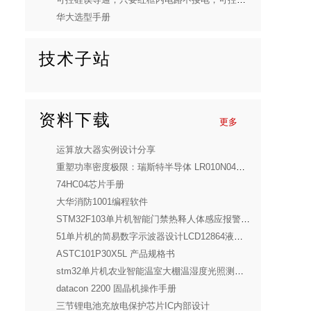
华大选型手册
技术子站
资料下载
更多
运算放大器实例设计分享
重塑功率密度极限：瑞斯特半导体 LR010N04SD10 深度解析
74HC04芯片手册
大华消防1001编程软件
STM32F103单片机智能门禁热释人体感应报警设计(全套)
51单片机的简易数字示波器设计LCD12864液晶示波器电子套件（全套）
ASTC101P30X5L 产品规格书
stm32单片机农业智能温室大棚温湿度光照测量报警系统Proteus仿真（源码+仿真+报告）
datacon 2200 固晶机操作手册
三节锂电池充放电保护芯片IC内部设计