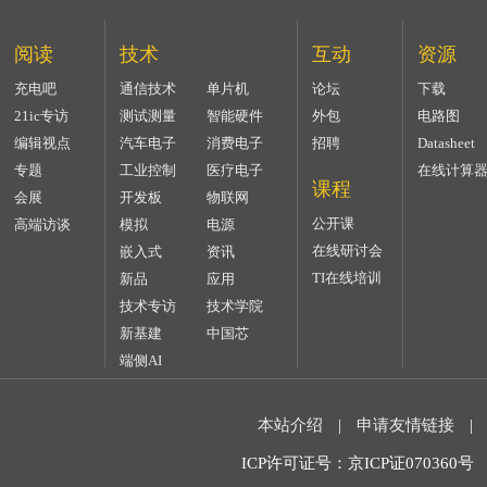
阅读
技术
互动
资源
充电吧
通信技术
单片机
论坛
下载
21ic专访
测试测量
智能硬件
外包
电路图
编辑视点
汽车电子
消费电子
招聘
Datasheet
专题
工业控制
医疗电子
在线计算
课程
会展
开发板
物联网
公开课
高端访谈
模拟
电源
在线研讨会
嵌入式
资讯
TI在线培训
新品
应用
技术专访
技术学院
新基建
中国芯
端侧AI
本站介绍
|
申请友情链接
|
ICP许可证号：京ICP证070360号 2