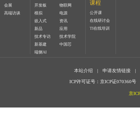
课程
会展
开发板
物联网
公开课
高端访谈
模拟
电源
在线研讨会
嵌入式
资讯
TI在线培训
新品
应用
技术专访
技术学院
新基建
中国芯
端侧AI
本站介绍
|
申请友情链接
|
ICP许可证号：京ICP证070360号 2
京IC