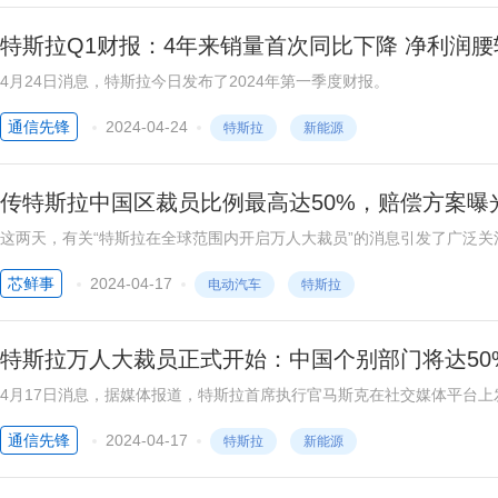
特斯拉Q1财报：4年来销量首次同比下降 净利润腰
4月24日消息，特斯拉今日发布了2024年第一季度财报。
通信先锋
2024-04-24
特斯拉
新能源
传特斯拉中国区裁员比例最高达50%，赔偿方案曝
这两天，有关“特斯拉在全球范围内开启万人大裁员”的消息引发了广泛关
指出，实际裁撤人数远不止这些！
芯鲜事
2024-04-17
电动汽车
特斯拉
特斯拉万人大裁员正式开始：中国个别部门将达50
4月17日消息，据媒体报道，特斯拉首席执行官马斯克在社交媒体平台
得复杂且低效。
通信先锋
2024-04-17
特斯拉
新能源