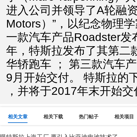
进入公司并领导了A轮融资。
Motors）”，以纪念物理学
一款汽车产品Roadster
年，特斯拉发布了其第二款
华轿跑车 ； 第三款汽车产品
9月开始交付。 特斯拉的下一
，并将于2017年末开始交
相关文章
相关下载
热门帖子
相关项目
曝特斯拉上海工厂 要引入比亚迪电池技术了