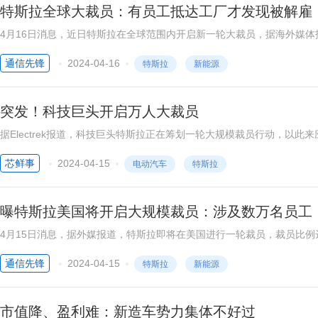
特斯拉全球大裁员：有员工抵达工厂才发现被解雇
4月16日消息，近日特斯拉在全球范围内开启新一轮大裁员，据海外媒
并被拒绝进入工厂后才知道自己被解雇了。
通信先锋
2024-04-16
特斯拉
新能源
突发！科技巨头开启万人大裁员
据Electrek报道，科技巨头特斯拉正在筹划一轮大规模裁员行动，以此
芯鲜事
2024-04-15
电动汽车
特斯拉
曝特斯拉美国将开启大规模裁员：涉及数万名员工
4月15日消息，据外媒报道，特斯拉即将在美国进行一轮裁员，裁员比例
通信先锋
2024-04-15
特斯拉
新能源
市值降、盈利难：新造车势力集体不好过