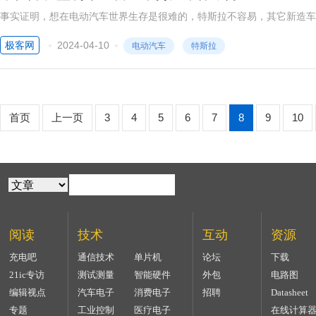
事实证明，想在电动汽车世界生存是很难的，特斯拉不容易，其它新造车
极客网
2024-04-10
电动汽车
特斯拉
首页
上一页
3
4
5
6
7
8
9
10
阅读
技术
互动
资源
充电吧
通信技术
单片机
论坛
下载
21ic专访
测试测量
智能硬件
外包
电路图
编辑视点
汽车电子
消费电子
招聘
Datasheet
专题
工业控制
医疗电子
在线计算