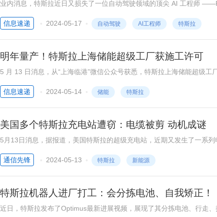
业内消息，特斯拉近日又损失了一位自动驾驶领域的顶尖 AI 工程师 ——Par
习和强化学习”部门的技术负责人。他的离职正值特斯拉大规模裁员以及
信息速递
2024-05-17
自动驾驶
AI工程师
特斯拉
忧。
明年量产！特斯拉上海储能超级工厂获施工许可
5 月 13 日消息，从“上海临港”微信公众号获悉，特斯拉上海储能超
的首个储能超级工厂项目，工厂计划于今年 5 月开工，明年一季度实现
信息速递
2024-05-14
储能
特斯拉
美国多个特斯拉充电站遭窃：电缆被剪 动机成谜
5月13日消息，据报道，美国特斯拉的超级充电站，近期又发生了一系
通信先锋
2024-05-13
特斯拉
新能源
特斯拉机器人进厂打工：会分拣电池、自我矫正！
近日，特斯拉发布了Optimus最新进展视频，展现了其分拣电池、行走