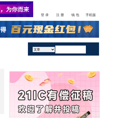
登 录
注 册
钱 包
手机版
活动