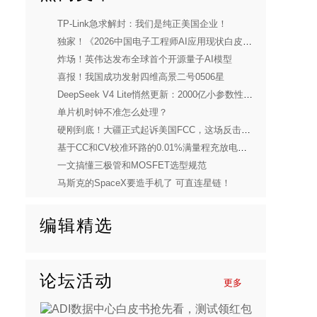
TP-Link急求解封：我们是纯正美国企业！
独家！《2026中国电子工程师AI应用现状白皮书》重磅发布
炸场！英伟达发布全球首个开源量子AI模型
喜报！我国成功发射四维高景二号0506星
DeepSeek V4 Lite悄然更新：2000亿小参数性能逼近美国顶流
单片机时钟不准怎么处理？
硬刚到底！大疆正式起诉美国FCC，这场反击太解气
基于CC和CV校准环路的0.01%满量程充放电电流控制精度实现
一文搞懂三极管和MOSFET选型规范
马斯克的SpaceX要造手机了 可直连星链！
编辑精选
论坛活动
更多