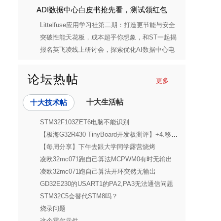
ADI数据中心白皮书抢先看，测试领红包
Littelfuse应用学习社第二期：打造更节能与安全
的消费电子电源解决方案
突破性能天花板，成本超乎你想象，和ST一起揭
开STM32C5的神秘面纱
报名英飞凌线上研讨会，探索优化AI数据中心电
源单元的秘密
论坛热帖
更多
十大生活帖
十大技术帖
STM32F103ZET6电脑不能识别
【极海G32R430 TinyBoard开发板测评】+4.移植FreeRTOS驱LED并打印！
【每周分享】下午去跟大学同学露营烧烤
凌欧32mc071跑自己算法MCPWM0有时无输出
凌欧32mc071跑自己算法开环突然无输出
GD32E230的USART1的PA2,PA3无法通信问题
STM32C5会替代STM8吗？
烧录问题
这个霍尔元件