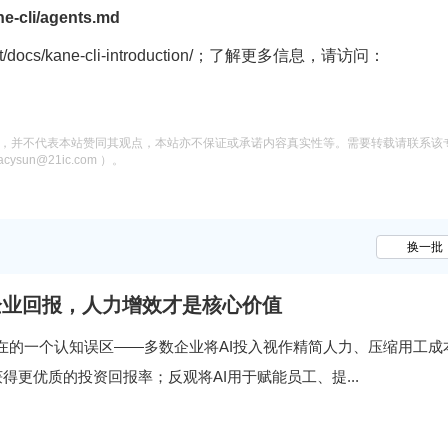
e-cli/agents.md
docs/kane-cli-introduction/；了解更多信息，请访问：
息，并不代表本站赞同其观点，本站亦不保证或承诺内容真实性等。需要转载请联系该
n@21ic.com ）。
换一批
拉高企业回报，人力增效才是核心价值
遍存在的一个认知误区——多数企业将AI投入视作精简人力、压缩用工成
得更优质的投资回报率；反观将AI用于赋能员工、提...