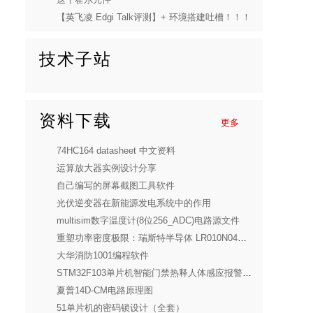
【英飞凌 Edgi Talk评测】+ 环境搭建吐槽！！！
技术子站
资料下载
更多
74HC164 datasheet 中文资料
运算放大器实例设计分享
自己编写的屏幕截图工具软件
光伏逆变器在新能源发电系统中的作用
multisim数字温度计(8位256_ADC)电路源文件
重塑功率密度极限：瑞斯特半导体 LR010N04SD10 深度解析
大华消防1001编程软件
STM32F103单片机智能门禁热释人体感应报警设计(全套)
夏普14D-CM电路原理图
51单片机的密码锁设计（全套）