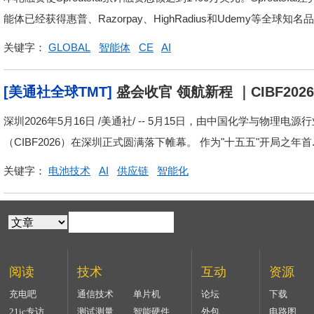
能体已经获得惠普、Razorpay、HighRadius和Udemy等全球知名品牌
关键字：
GLOBAL
智能体
CE
AI
[美通社全球TMT]
盛会收官 领航新程 ｜CIBF20
深圳2026年5月16日 /美通社/ -- 5月15日，由中国化学与物
（CIBF2026）在深圳正式圆满落下帷幕。 作为"十五五"开局之年首..
关键字：
电池技术
AI
供应链
智能化
阅读
技术
互动
资源
充电吧
通信技术
单片机
论坛
下载
21ic专访
测试测量
智能硬件
外包
电路图