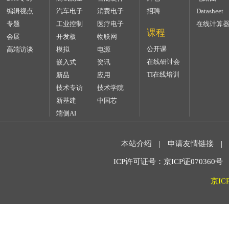
编辑视点
汽车电子
消费电子
招聘
Datasheet
专题
工业控制
医疗电子
在线计算
课程
会展
开发板
物联网
公开课
高端访谈
模拟
电源
在线研讨会
嵌入式
资讯
TI在线培训
新品
应用
技术专访
技术学院
新基建
中国芯
端侧AI
本站介绍
|
申请友情链接
|
ICP许可证号：京ICP证070360号 2
京IC