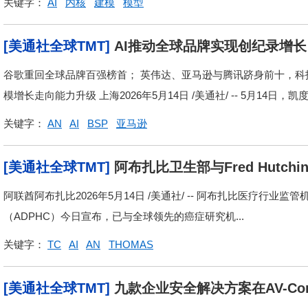
关键字：
AI
内核
建模
模型
[美通社全球TMT]
AI推动全球品牌实现创纪录增长：
全球品牌100强榜单及分析报告
谷歌重回全球品牌百强榜首； 英伟达、亚马逊与腾讯跻身前十，科
模增长走向能力升级 上海2026年5月14日 /美通社/ -- 5月14日，凯度
关键字：
AN
AI
BSP
亚马逊
[美通社全球TMT]
阿布扎比卫生部与Fred Hutc
防
阿联酋阿布扎比2026年5月14日 /美通社/ -- 阿布扎比医疗行
（ADPHC）今日宣布，已与全球领先的癌症研究机...
关键字：
TC
AI
AN
THOMAS
[美通社全球TMT]
九款企业安全解决方案在AV-Comp