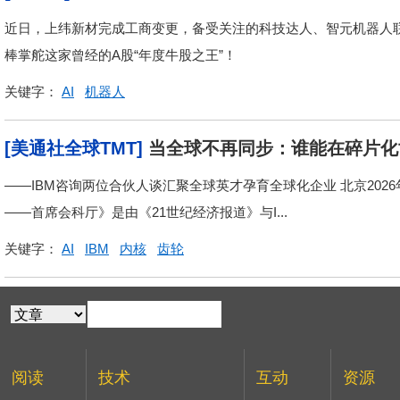
近日，上纬新材完成工商变更，备受关注的科技达人、智元机器人
棒掌舵这家曾经的A股“年度牛股之王”！
关键字：
AI
机器人
[美通社全球TMT]
当全球不再同步：谁能在碎片化
——IBM咨询两位合伙人谈汇聚全球英才孕育全球化企业 北京2026年5
——首席会科厅》是由《21世纪经济报道》与I...
关键字：
AI
IBM
内核
齿轮
阅读
技术
互动
资源