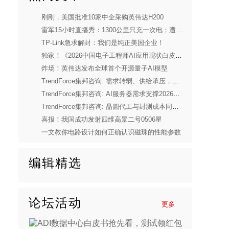
刚刚，美国批准10家中企采购英伟达H200
雷军15小时直播秀：1300公里只充一次电；遭一年网暴！
TP-Link急求解封：我们是纯正美国企业！
独家！《2026中国电子工程师AI应用现状白皮书》重磅发布
炸场！英伟达发布全球首个开源量子AI模型
TrendForce集邦咨询: 需求转弱、供给承压，预估2026年全球笔电出货量将下修至年减14.8%
TrendForce集邦咨询: AI服务器需求支撑2026年第二季度存储器合约价上行，CSP借长期协议锁定供货
TrendForce集邦咨询: 晶圆代工与封测成本同步上涨，DDIC供应商正酝酿上调报价
喜报！我国成功发射四维高景二号0506星
一文教你电路设计如何正确认识磁珠的性能参数
编辑精选
论坛活动
更多