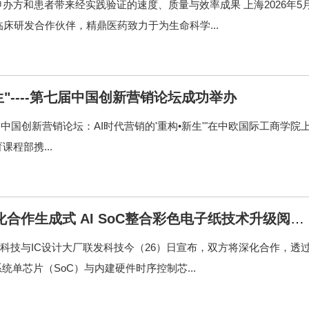
方和患者带来经实践验证的速度、质量与效率成果 上海2026年5
的临床研发合作伙伴，精鼎医药致力于为生命科学...
生"----第七届中国创新营销论坛成功举办
，"第七届中国创新营销论坛：AI时代营销的'重构•新生'"在中欧国际工商学院
程部携...
合作生成式 AI SoC整合彩色电子纸技术升级阅读
厂商元太科技与IC设计大厂联发科技今（26）日宣布，双方将深化合作，透
单芯片（SoC）与内建硬件时序控制芯...