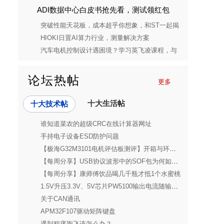
ADI数据中心白皮书抢先看，测试领红包
突破性能天花板，成本超乎你想象，和ST一起揭
开STM32C5的神秘面纱
HIOKI日置AI算力行业，测量解决方案
汽车电机控制设计遇困境？学习英飞凌课程，与
设计槽点说再见
论坛热帖
更多
十大生活帖
十大技术帖
谁知道菜农的超级CRC在线计算器网址
手持电子设备ESD防护问题
【极海G32M3101电机评估板测评】开箱与环境搭建
【每周分享】USB协议波形中的SOF包为何如此设计？令我疑惑不解，终于......
【每周分享】康师傅饮品喝几千瓶才抵1个水蜜桃
1.5V升压3.3V、5V芯片PW5100输出电流随输入电压升高而增加
关于CAN通讯
APM32F107驱动矩阵键盘
遇到程序跑飞该怎么办？