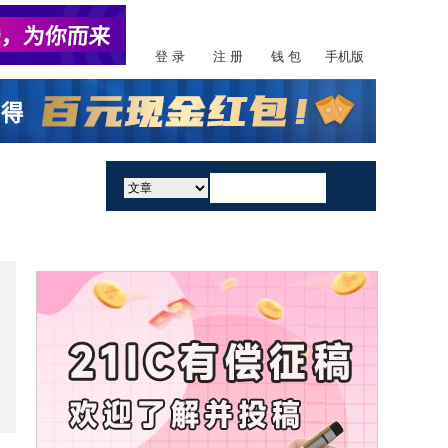
登 录
注 册
钱 包
手机版
活动