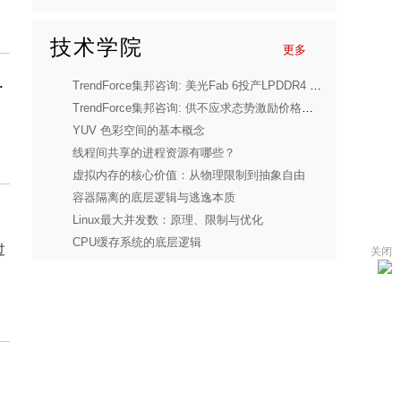
技术学院
更多
应
TrendForce集邦咨询: 美光Fab 6投产LPDDR4 / DDR4，不影响DDR4供给短缺格局
TrendForce集邦咨询: 供不应求态势激励价格成长，1Q26全球前五大NAND Flash品牌合计营收季增83.7%
YUV 色彩空间的基本概念
线程间共享的进程资源有哪些？
虚拟内存的核心价值：从物理限制到抽象自由
容器隔离的底层逻辑与逃逸本质
Linux最大并发数：原理、限制与优化
CPU缓存系统的底层逻辑
过
关闭