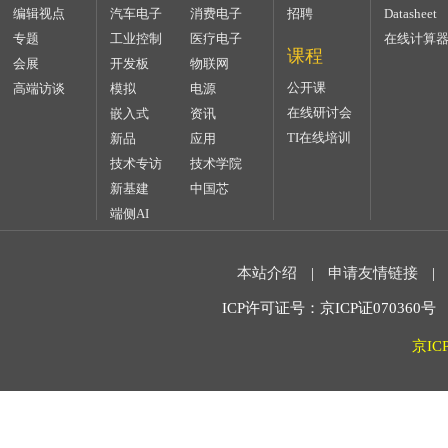
编辑视点
汽车电子
消费电子
招聘
Datasheet
专题
工业控制
医疗电子
在线计算
课程
会展
开发板
物联网
公开课
高端访谈
模拟
电源
在线研讨会
嵌入式
资讯
TI在线培训
新品
应用
技术专访
技术学院
新基建
中国芯
端侧AI
本站介绍
|
申请友情链接
|
ICP许可证号：京ICP证070360号 2
京IC