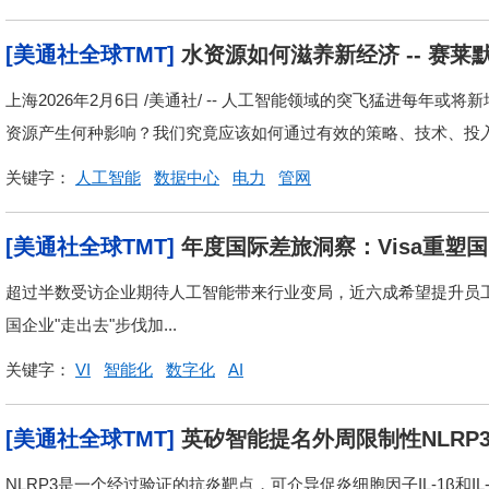
[美通社全球TMT]
水资源如何滋养新经济 -- 赛
响》重磅报告
上海2026年2月6日 /美通社/ -- 人工智能领域的突飞猛进每年
资源产生何种影响？我们究竟应该如何通过有效的策略、技术、投入
关键字：
人工智能
数据中心
电力
管网
[美通社全球TMT]
年度国际差旅洞察：Visa重塑
超过半数受访企业期待人工智能带来行业变局，近六成希望提升员工差旅体验 
国企业"走出去"步伐加...
关键字：
VI
智能化
数字化
AI
[美通社全球TMT]
英矽智能提名外周限制性NLRP3
多种炎症及代谢相关疾病治疗
NLRP3是一个经过验证的抗炎靶点，可介导促炎细胞因子IL-1β和IL-