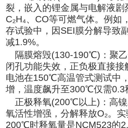
裂，嵌入的锂金属与电解液剧
C₂H₄、CO等可燃气体。例如
存试验中，因SEI膜分解导致
减1.9%。
隔膜熔毁(130-190℃)：聚
闭孔功能失效，正负极直接接
电池在150℃高温管式测试中
增，温度飙升至300℃仅需0.3
正极释氧(200℃以上)：高镍
氧活性增强，分解释放O₂。实验
200℃时释氧量是NCM523的