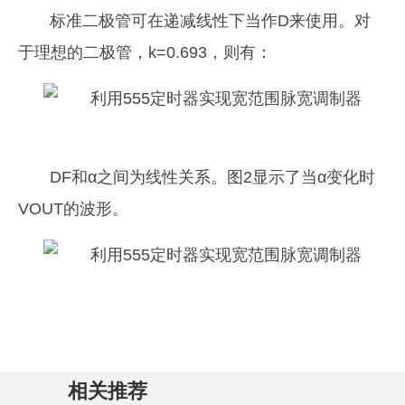
标准二极管可在递减线性下当作D来使用。对
于理想的二极管，k=0.693，则有：
DF和α之间为线性关系。图2显示了当α变化时
VOUT的波形。
相关推荐