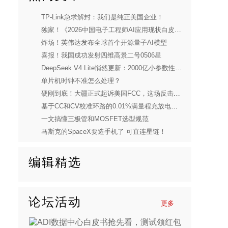
TP-Link急求解封：我们是纯正美国企业！
独家！《2026中国电子工程师AI应用现状白皮书》重磅发布
炸场！英伟达发布全球首个开源量子AI模型
喜报！我国成功发射四维高景二号0506星
DeepSeek V4 Lite悄然更新：2000亿小参数性能逼近美国顶流
单片机时钟不准怎么处理？
硬刚到底！大疆正式起诉美国FCC，这场反击太解气
基于CC和CV校准环路的0.01%满量程充放电电流控制精度实现
一文搞懂三极管和MOSFET选型规范
马斯克的SpaceX要造手机了 可直连星链！
编辑精选
论坛活动
更多