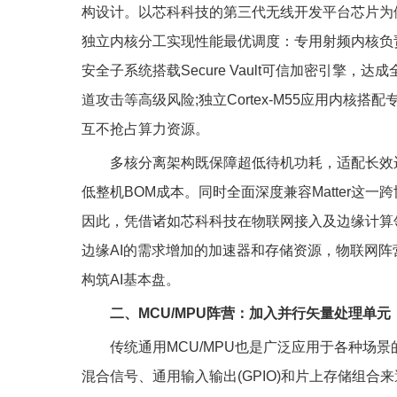
构设计。以芯科科技的第三代无线开发平台芯片为
独立内核分工实现性能最优调度：专用射频内核负责蓝牙
安全子系统搭载Secure Vault可信加密引擎
道攻击等高级风险;独立Cortex-M55应用内核
互不抢占算力资源。
多核分离架构既保障超低待机功耗，适配长效
低整机BOM成本。同时全面深度兼容Matter这
因此，凭借诸如芯科科技在物联网接入及边缘计算领
边缘AI的需求增加的加速器和存储资源，物联网阵
构筑AI基本盘。
二、MCU/MPU阵营：加入并行矢量处理单
传统通用MCU/MPU也是广泛应用于各种场
混合信号、通用输入输出(GPIO)和片上存储组