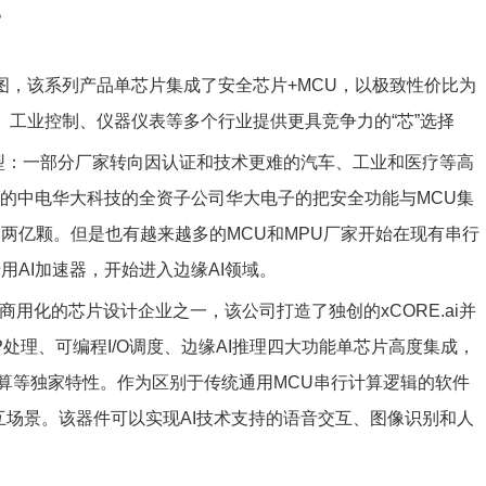
。
品框图，该系列产品单芯片集成了安全芯片+MCU，以极致性价比为
、工业控制、仪器仪表等多个行业提供更具竞争力的“芯”选择
转型：一部分厂家转向因认证和技术更难的汽车、工业和医疗等高
到的中电华大科技的全资子公司华大电子的把安全功能与MCU集
两亿颗。但是也有越来越多的MCU和MPU厂家开始在现有串行
用AI加速器，开始进入边缘AI领域。
实现商用化的芯片设计企业之一，该公司打造了独创的xCORE.ai并
处理、可编程I/O调度、边缘AI推理四大功能单芯片高度集成，
算等独家特性。作为区别于传统通用MCU串行计算逻辑的软件
型交互场景。该器件可以实现AI技术支持的语音交互、图像识别和人