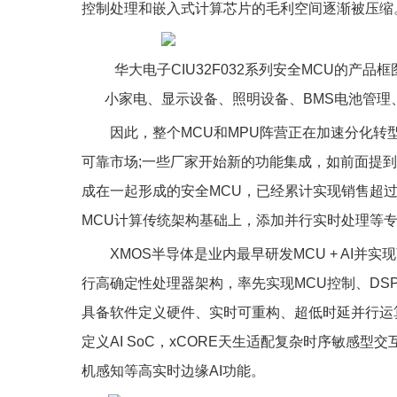
控制处理和嵌入式计算芯片的毛利空间逐渐被压缩
华大电子CIU32F032系列安全MCU的产
小家电、显示设备、照明设备、BMS电池管理
因此，整个MCU和MPU阵营正在加速分化
可靠市场;一些厂家开始新的功能集成，如前面提
成在一起形成的安全MCU，已经累计实现销售超过
MCU计算传统架构基础上，添加并行实时处理等专
XMOS半导体是业内最早研发MCU + AI并
行高确定性处理器架构，率先实现MCU控制、DSP
具备软件定义硬件、实时可重构、超低时延并行运
定义AI SoC，xCORE天生适配复杂时序敏感
机感知等高实时边缘AI功能。