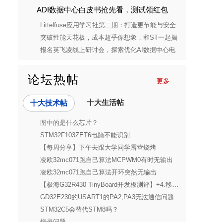
ADI数据中心白皮书抢先看，测试领红包
Littelfuse应用学习社第二期：打造更节能与安全
的消费电子电源解决方案
突破性能天花板，成本超乎你想象，和ST一起揭
开STM32C5的神秘面纱
报名英飞凌线上研讨会，探索优化AI数据中心电
源单元的秘密
论坛热帖
更多
十大生活帖
十大技术帖
图中的是什么芯片？
STM32F103ZET6电脑不能识别
【每周分享】下午去跟大学同学露营烧烤
凌欧32mc071跑自己算法MCPWM0有时无输出
凌欧32mc071跑自己算法开环突然无输出
【极海G32R430 TinyBoard开发板测评】+4.移植FreeRTOS驱LED并打印！
GD32E230的USART1的PA2,PA3无法通信问题
STM32C5会替代STM8吗？
烧录问题