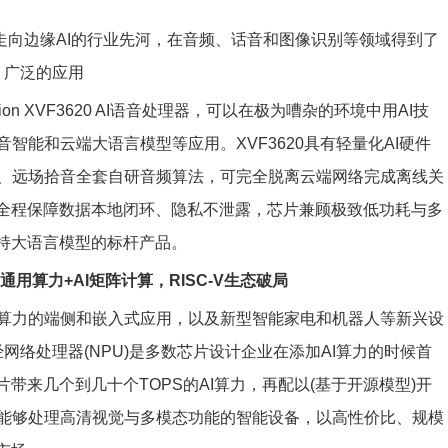
制器走向边缘AI的行业先河，在音频、话音和图像识别等领域得到了
广泛的应用
ion XVF3620 AI语音处理器，可以在极为嘈杂的环境中用AI技
智能和云端大语言模型等应用。XVF3620具有轻量化AI硬件
、远场拾音全套自研音频算法，可完全脱离云端网络完成离线关
，全程保障数据本地闭环、隐私不泄露，芯片兼顾极致低功耗与多
支持大语言模型的标杆产品。
用算力+AI矩阵计算，RISC-V生态破局
算力的端侧和嵌入式应用，以及新型智能家电和机器人等新兴设
网络处理器(NPU)是多数芯片设计企业在添加AI算力的时候首
带来几个到几十个TOPS的AI算力，再配以(基于开源模型)开
能够处理高清视觉与多模态功能的智能设备，以高性价比、规模