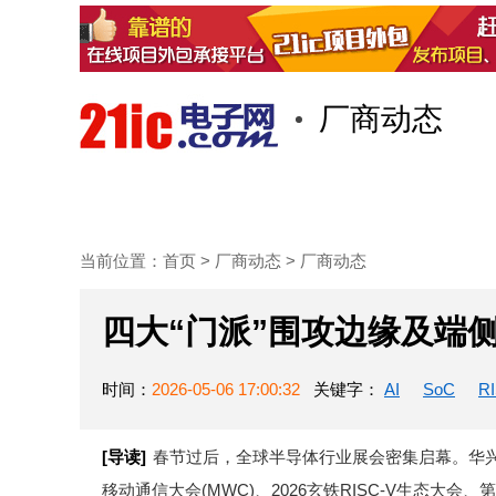
厂商动态
首页
技术/专栏
阅读
当前位置：
首页
>
厂商动态
>
厂商动态
四大“门派”围攻边缘及端侧A
时间：
2026-05-06 17:00:32
关键字：
AI
SoC
R
[导读]
春节过后，全球半导体行业展会密集启幕。华兴万
移动通信大会(MWC)、2026玄铁RISC-V生态大会、