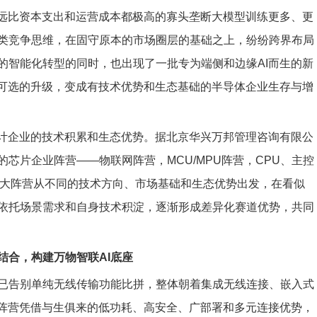
了远比资本支出和运营成本都极高的寡头垄断大模型训练更多、更
类竞争思维，在固守原本的市场圈层的基础之上，纷纷跨界布局
的智能化转型的同时，也出现了一批专为端侧和边缘AI而生的新
从可选的升级，变成有技术优势和生态基础的半导体企业生存与增
设计企业的技术积累和生态优势。据北京华兴万邦管理咨询有限公
芯片企业阵营——物联网阵营，MCU/MPU阵营，CPU、主控
营。四大阵营从不同的技术方向、市场基础和生态优势出发，在看似
依托场景需求和自身技术积淀，逐渐形成差异化赛道优势，共同
结合，构建万物智联AI底座
已告别单纯无线传输功能比拼，整体朝着集成无线连接、嵌入式
个阵营凭借与生俱来的低功耗、高安全、广部署和多元连接优势，