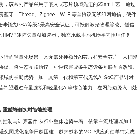
例，该系列产品采用了嵌入式芯片领域先进的22nm工艺，通过
、Thread、Zigbee、Wi-Fi等全协议无线组网通信，硬件
，达成全球领先PSA等级4最高安全认证，可抵御激光物理篡改、侧信
搭配专用MVP矩阵矢量AI加速器，独立承载本地机器学习推理任务，
运行的轻量化场景，又无需外挂额外AI芯片和安全芯片，大幅降
一跨协议、跨生态互联协议，可快速完成多生态设备互联互通改造。
域的长期优势，加上其第二代和第三代无线AI SoC产品针对
营希望通过海量连接和轻量化AI等核心能力，在网络边缘入口处
元，重塑端侧实时智能处理
景的控制与计算器件;从行业整体趋势来看，依靠主流处理器加上
合来避免同质化竞争日趋困难，越来越多的MCU供应商使单纯完成