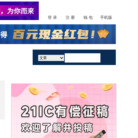
登 录
注 册
钱 包
手机版
活动