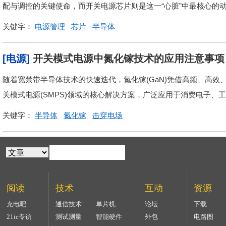
配与调控的关键使命，而开关电源芯片则是这一“心脏”中最核心的动
关键字：
电源管理
芯片
半导体
[电源]
开关模式电源中氮化镓技术的应用注意事项
随着宽禁带半导体技术的快速迭代，氮化镓(GaN)凭借高频、高
关模式电源(SMPS)领域的核心解决方案，广泛应用于消费电子、工业
关键字：
半导体
氮化镓
击穿电场
阅读
技术
互动
资源
充电吧
通信技术
单片机
论坛
下载
21ic专访
测试测量
智能硬件
外包
电路图