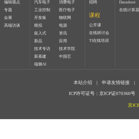
编辑视点
汽车电子
消费电子
招聘
Datasheet
专题
工业控制
医疗电子
在线计算
课程
会展
开发板
物联网
公开课
高端访谈
模拟
电源
在线研讨会
嵌入式
资讯
TI在线培训
新品
应用
技术专访
技术学院
新基建
中国芯
端侧AI
本站介绍
|
申请友情链接
|
ICP许可证号：京ICP证070360号 2
京IC