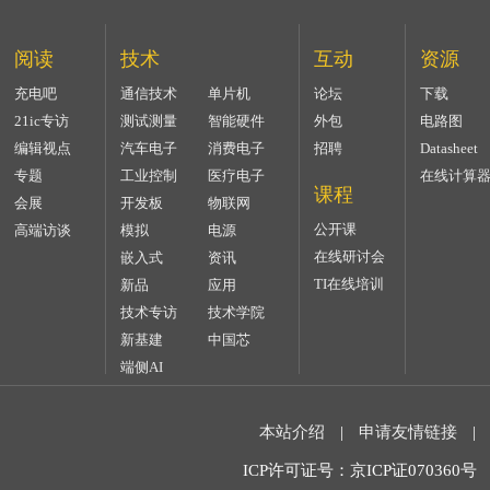
阅读
技术
互动
资源
充电吧
通信技术
单片机
论坛
下载
21ic专访
测试测量
智能硬件
外包
电路图
编辑视点
汽车电子
消费电子
招聘
Datasheet
专题
工业控制
医疗电子
在线计算
课程
会展
开发板
物联网
公开课
高端访谈
模拟
电源
在线研讨会
嵌入式
资讯
TI在线培训
新品
应用
技术专访
技术学院
新基建
中国芯
端侧AI
本站介绍
|
申请友情链接
|
ICP许可证号：京ICP证070360号 2