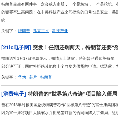
特朗普先生有两件事一定会载入史册，一个是筑墙，一个是挖坑。
的犯罪率过高问题；在中美科技产业之间挖坑的口号也是安全，美
统...
关键字：
特朗普
孤立主义
科技产业
[21ic电子网]
突发！任期还剩两天，特朗普还要“怼
据路透社1月17日消息显示，知情人士透露，特朗普已通知英特尔
部分许可证，同时将拒绝其他数十个向华为供货的申请。据透露，共有
关键字：
华为
芯片
特朗普
[消费电子]
特朗普的“世界第八奇迹”项目陷入僵局
曾在2018年时被美国总统特朗普称作“世界第八奇迹”的富士康集
因为富士康将项目大幅缩水并拒绝签订新的合同而陷入了僵局。这也导