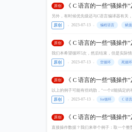
《 C 语言的一些“骚操作
原创
另外，有时候优先级还与C语言编译器有关
以，为了代码的可植移性、正确性以及可读性
2023-07-13
原创
编程语言
赋值
《 C 语言的一些“骚操
原创
我们本希望循环5次，然后结束，但是实际
因在于i的类型，无符号整型是永远不小于0
2023-07-13
原创
空循环
死循环
《 C 语言的一些“骚操作
原创
以上的例子可能有些鸡肋，“一个if能搞定的
环的灵活用法。深入理解了它的本质，有助
2023-07-13
原创
for循环
C 语
《 C 语言的一些“骚操
原创
的四舍五入与比较
直接操作数据？我们来举个例子：取一个整