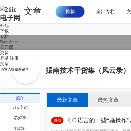
文章
推荐
全部专栏
首页
论坛
外包
下载
专栏
Datasheet
公开课
更多
登录
|
注册
文章
振南技术干货集（风云录）
原创
最新文章
最热文章
21ic专访
芯鲜事
《 C 语言的一些“骚操作”
原创
刘岩轩
memcpy函数的功能是用来作内存搬运，