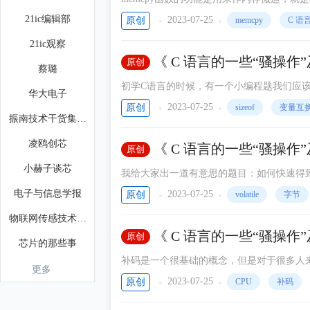
21ic编辑部
2023-07-25
原创
memcpy
C 语
21ic观察
《 C 语言的一些“骚操作
原创
蔡璐
初学C语言的时候，有一个小编程题我们应
华大电子
2023-07-25
原创
sizeof
变量互
振南技术干货集（风云录）
凌鸥创芯
《 C 语言的一些“骚操
原创
小赫子谈芯
我给大家出一道有意思的题目：如何快速得到
电子与信息学报
2023-07-25
原创
volatile
字节
物联网传感技术智能排水
《 C 语言的一些“骚操作
原创
芯片的那些事
补码是一个很基础的概念，但是对于很多人
更多
2023-07-25
原创
CPU
补码