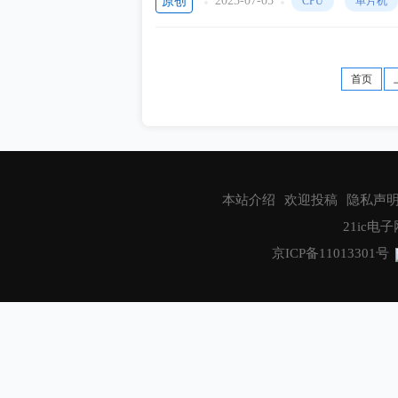
2023-07-05
原创
CPU
单片机
形象、通俗而又深刻的方式着重来进行阐述
首页
本站介绍
欢迎投稿
隐私声
21ic电子网
京ICP备11013301号