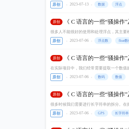
2023-07-13
原创
数据
浮点
《 C 语言的一些“骚操
原创
很多人不能很好的使用和处理浮点，其主要
常有人问我：“如何使用串口来发送一个浮点
2023-07-06
原创
浮点数
float
《 C 语言的一些“骚操作
原创
的实质与使用技巧
在实际项目中，我们经常需要提取一个数值
串，都会涉及到这一操作。
2023-07-06
原创
数码
数值
《 C 语言的一些“骚操
原创
很多时候我们需要进行长字符串的拆分。在
2023-07-06
原创
GPS
长字符串