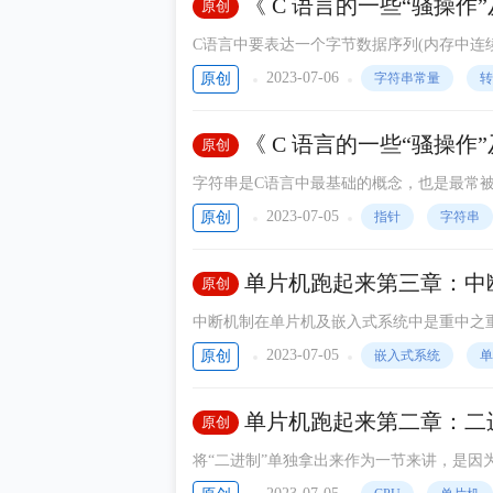
《 C 语言的一些“骚操
原创
C语言中要表达一个字节数据序列(内存中连续存储的
ay[10]={0,1,2,3,4,5,6,7,8,
2023-07-06
原创
字符串常量
转
为ASCII中可打印字符的码值，如’A’、’
以用字符串的形式来表达一个字节序列了。
《 C 语言的一些“骚操
原创
用来干这个的。请看如下程序：
字符串是C语言中最基础的概念，也是最常
示到串口助手或调试终端上，作为信息提示
2023-07-05
原创
指针
字符串
符串，来显示到液晶等显示设备上。
单片机跑起来第三章：中
原创
中断机制在单片机及嵌入式系统中是重中之
码，并非一直顺序地逐条执行，而是可能突
2023-07-05
原创
嵌入式系统
单
加紧迫，CPU必须暂时放下手上的的工作
这个“突然跳转”有时是可以人为预见的，
单片机跑起来第二章：二
原创
发生的具体时间。这就是“中断”最为通俗的表
将“二进制”单独拿出来作为一节来讲，是
识，甚至有一些已经入门、稍有开发经验的