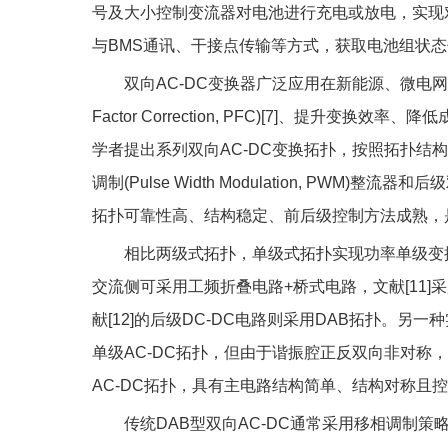
号及大小控制变流器对电池进行充电或放电，实现对
与BMS通讯、干接点传输等方式，获取电池组状
双向AC-DC变换器广泛应用在新能源、微电网和
Factor Correction, PFC)[7]、提
学者提出系列双向AC-DC变换拓扑，按照拓扑结
调制(Pulse Width Modulation, PWM)整流器和后
拓扑可靠性高、结构稳定、前后级控制方法成熟，是
相比两级式拓扑，单级式拓扑实现功率单级变
交流侧可采用工频折叠电路+桥式电路，文献[11]采
献[12]的后级DC-DC电路则采用DAB拓扑。另一
单级AC-DC拓扑，但由于谐振腔正反双向非对称
AC-DC拓扑，具有主电路结构简单、结构对称且
传统DAB型双向AC-DC通常采用移相调制