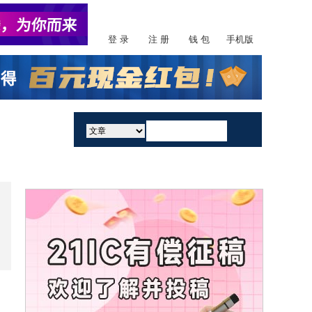
登 录
注 册
钱 包
手机版
活动