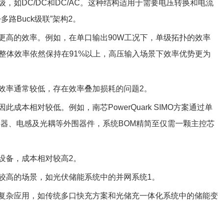
级，如DC/DC和DC/AC。这种结构适用于需要电压转换和电流
路Buck级联”架构‌2。
有更高的效率。例如，在单口输出90W工况下，单级拓扑的效率
时，整体效率依然保持在91%以上，高压输入场景下效率优势更为
效率通常较低，存在效率叠加损耗的问题‌2。
此成本相对较低。例如，南芯PowerQuark SIMO方案通过单
制器、电感及光耦等外围器件，系统BOM精简至仅需一颗主控芯
设备，成本相对较高‌2。
求较高的场景，如光伏储能系统中的并网系统‌1。
的复杂应用，如传统多口快充方案和光储充一体化系统中的储能变