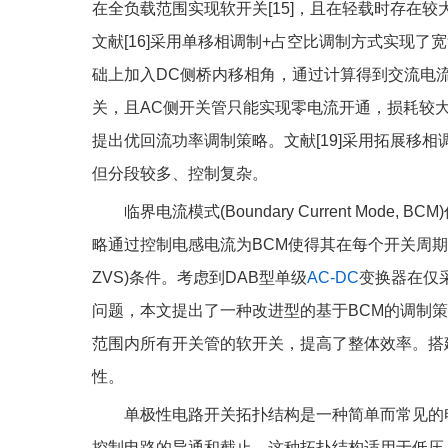
在全负载范围实现软开关[15]，且在轻载时存在较大
文献[16]采用单移相调制+占空比调制方式实现了
础上加入DC侧桥内移相角，通过计算得到交流电
关，且AC侧开关管只能实现零电流开通，损耗较大
提出优回流功率调制策略。文献[19]采用拓展移
但分段较多、控制复杂。
临界电流模式(Boundary Current Mod
略通过控制电感电流为BCM使得其在每个开关周期内为双向电
ZVS)条件。考虑到DAB型单级
AC-DC
变换器在仅
问题，本文提出了一种改进型的基于BCM的调制策
范围内所有开关管的软开关，提高了整体效率。搭
性。
单极性电路开关拓扑结构是一种简单而常见的
控制电路的导通和截止。这种拓扑结构适用于低压