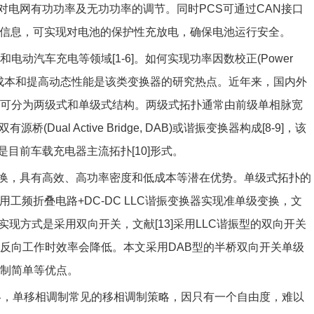
电网有功功率及无功功率的调节。同时PCS可通过CAN接口
态信息，可实现对电池的保护性充放电，确保电池运行安全。
电动汽车充电等领域[1-6]。如何实现功率因数校正(Power
升变换效率、降低成本和提高动态性能是该类变换器的研究热点。近年来，国内外
构可分为两级式和单级式结构。两级式拓扑通常由前级单相脉宽
级双有源桥(Dual Active Bridge, DAB)或谐振变换器构成[8-9]，该
目前车载充电器主流拓扑[10]形式。
换，具有高效、高功率密度和低成本等潜在优势。单级式拓扑的
用工频折叠电路+DC-DC LLC谐振变换器实现准单级变换，文
种实现方式是采用双向开关，文献[13]采用LLC谐振型的双向开关
，反向工作时效率会降低。本文采用DAB型的半桥双向开关单级
控制简单等优点。
策略，单移相调制常见的移相调制策略，因只有一个自由度，难以