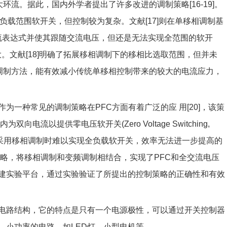
环流。据此，国内外学者提出了许多改进的调制策略[16-19]。
宽负载范围软开关，但控制较为复杂。文献[17]则在单移相调制基
流表达式并使其跟随交流电压，但还是无法实现全范围的软开
。文献[18]明确了拓展移相调制下的移相比选取范围，但并未
相调制方法，能有效减小传统单移相控制带来的较大的电流应力，
e, BCM)作为一种常见的调制策略在PFC方面有着广泛的应 用[20]，该策
流以提供零电压软开关(Zero Voltage Switching,
采用移相调制时难以实现全负载软开关，效率无法进一步提高的
略，将移相调制和变频调制相结合，实现了PFC和全交流电压
建实验平台，通过实验验证了所提出的控制策略的正确性和有效
电路结构，它的特点是只有一个电源极性，可以通过开关控制器
、小功率的电路，如LED灯、小型电机等。