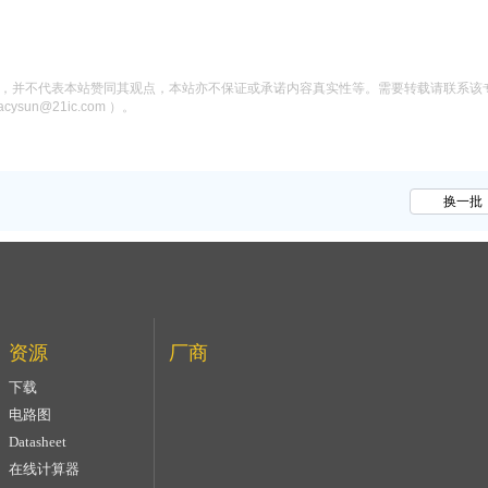
息，并不代表本站赞同其观点，本站亦不保证或承诺内容真实性等。需要转载请联系该
n@21ic.com ）。
换一批
资源
厂商
下载
电路图
Datasheet
在线计算器