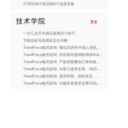
STM32单片机控制4个温度采集
技术学院
更多
一文汇总开关稳压器测试小技巧
节能信标无线感应定位详解
TrendForce集邦咨询: 预估2026年中国人形机器人市场产量将年增94%
TrendForce集邦咨询: 供应链尚需调校增添Rubin延迟风险，2026年Blackwell将占英伟达高端GPU出货量超7成
TrendForce集邦咨询: 产能有限叠加订单转移效应，三月份Consumer DRAM价格涨幅集中在4Gb以下产品
TrendForce集邦咨询: AI算力需求支撑，2025年全球前十大IC设计厂营收年增44%
TrendForce集邦咨询: 需求转弱、供给承压，预估2026年全球笔电出货量将下修至年减14.8%
TrendForce集邦咨询: AI服务器需求支撑2026年第二季度存储器合约价上行，CSP借长期协议锁定供货