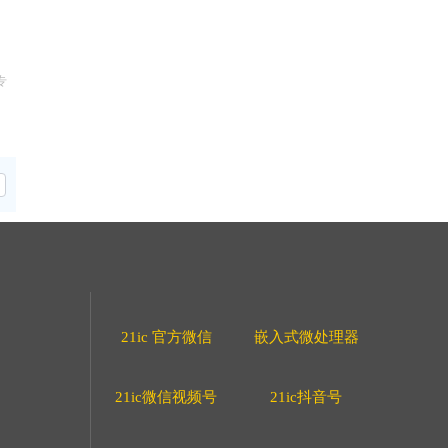
专
21ic 官方微信
嵌入式微处理器
21ic微信视频号
21ic抖音号