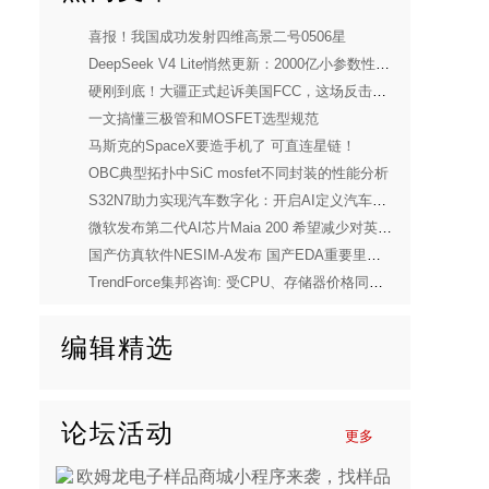
喜报！我国成功发射四维高景二号0506星
DeepSeek V4 Lite悄然更新：2000亿小参数性能逼近美国顶流
硬刚到底！大疆正式起诉美国FCC，这场反击太解气
一文搞懂三极管和MOSFET选型规范
马斯克的SpaceX要造手机了 可直连星链！
OBC典型拓扑中SiC mosfet不同封装的性能分析
S32N7助力实现汽车数字化：开启AI定义汽车新时代
微软发布第二代AI芯片Maia 200 希望减少对英伟达依赖
国产仿真软件NESIM-A发布 国产EDA重要里程碑
TrendForce集邦咨询: 受CPU、存储器价格同步上涨压力，预估2026年第一季度笔电出货量将季减14.8%
编辑精选
论坛活动
更多