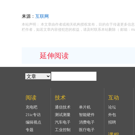
来源：
互联网
本站声明： 本文章由作者或相关机构授权发布，目的在于传递更多信
栏作者，如若文章内容侵犯您的权益，请及时联系本站删除（ 邮箱：macysu
延伸阅读
阅读
技术
互动
充电吧
通信技术
单片机
论坛
21ic专访
测试测量
智能硬件
外包
编辑视点
汽车电子
消费电子
招聘
专题
工业控制
医疗电子