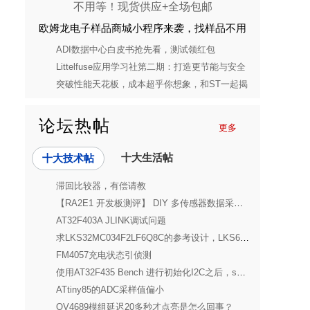
欧姆龙电子样品商城小程序来袭，找样品不用
等！现货供应+全场包邮
ADI数据中心白皮书抢先看，测试领红包
Littelfuse应用学习社第二期：打造更节能与安全
的消费电子电源解决方案
突破性能天花板，成本超乎你想象，和ST一起揭
开STM32C5的神秘面纱
论坛热帖
更多
十大生活帖
十大技术帖
滞回比较器，有偿请教
【RA2E1 开发板测评】 DIY 多传感器数据采集与显示系统
AT32F403A JLINK调试问题
求LKS32MC034F2LF6Q8C的参考设计，LKS69231预驱如何使用
FM4057充电状态引侦测
使用AT32F435 Bench 进行初始化I2C之后，scl和sda一直是高电平
ATtiny85的ADC采样值偏小
OV4689模组延迟20多秒才点亮是怎么回事？