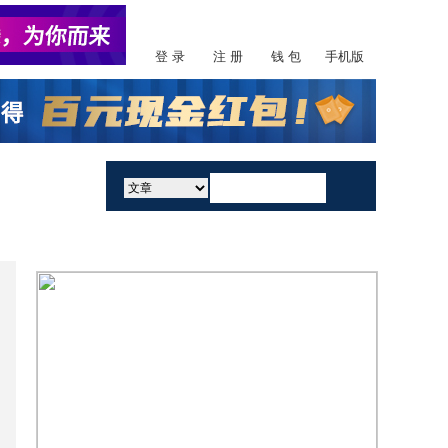
登 录
注 册
钱 包
手机版
活动