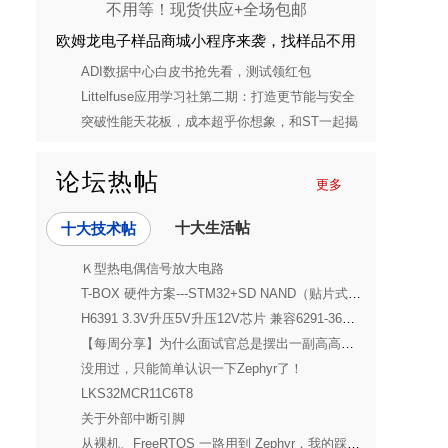
欧姆龙电子样品商城小程序来袭，找样品不用
等！现货供应+全场包邮
ADI数据中心白皮书抢先看，测试领红包
Littelfuse应用学习社第二期：打造更节能与安全
的消费电子电源解决方案
突破性能天花板，成本超乎你想象，和ST一起揭
开STM32C5的神秘面纱
论坛热帖
更多
十大生活帖
十大技术帖
Ｋ型热电偶信号放大电路
T-BOX 硬件方案---STM32+SD NAND（贴片式TF卡）搭配 在智能网联汽车快速发
H6391 3.3V升压5V升压12V芯片 兼容6291-3691 高性价比 方案成熟稳定 惠洋科
【每周分享】为什么面试官总是摆出一副高高在上的姿态？
没用过，只能简单认识一下Zephyr了！
LKS32MCR11C6T8
关于外部中断引脚
从裸机、FreeRTOS 一路用到 Zephyr，我的踩过的坑