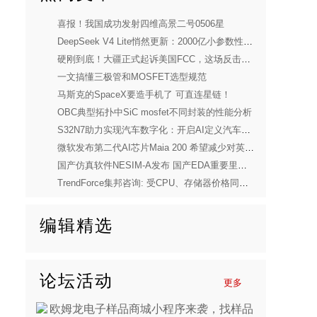
喜报！我国成功发射四维高景二号0506星
DeepSeek V4 Lite悄然更新：2000亿小参数性能逼近美国顶流
硬刚到底！大疆正式起诉美国FCC，这场反击太解气
一文搞懂三极管和MOSFET选型规范
马斯克的SpaceX要造手机了 可直连星链！
OBC典型拓扑中SiC mosfet不同封装的性能分析
S32N7助力实现汽车数字化：开启AI定义汽车新时代
微软发布第二代AI芯片Maia 200 希望减少对英伟达依赖
国产仿真软件NESIM-A发布 国产EDA重要里程碑
TrendForce集邦咨询: 受CPU、存储器价格同步上涨压力，预估2026年第一季度笔电出货量将季减14.8%
编辑精选
论坛活动
更多