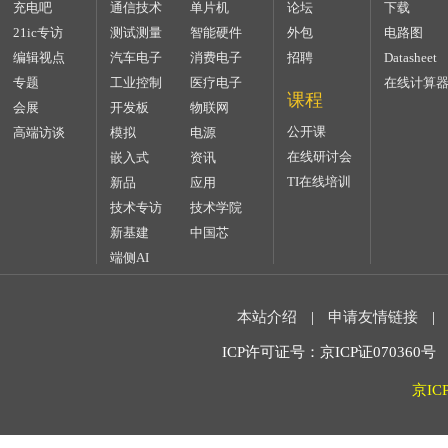
充电吧
通信技术
单片机
论坛
下载
21ic专访
测试测量
智能硬件
外包
电路图
编辑视点
汽车电子
消费电子
招聘
Datasheet
专题
工业控制
医疗电子
在线计算
课程
会展
开发板
物联网
公开课
高端访谈
模拟
电源
在线研讨会
嵌入式
资讯
TI在线培训
新品
应用
技术专访
技术学院
新基建
中国芯
端侧AI
本站介绍
|
申请友情链接
|
ICP许可证号：京ICP证070360号 2
京IC