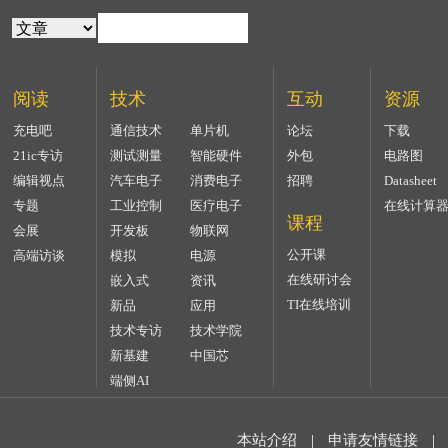
阅读
技术
互动
资源
充电吧
通信技术
单片机
论坛
下载
21ic专访
测试测量
智能硬件
外包
电路图
编辑视点
汽车电子
消费电子
招聘
Datasheet
专题
工业控制
医疗电子
在线计算
课程
会展
开发板
物联网
公开课
高端访谈
模拟
电源
在线研讨会
嵌入式
资讯
TI在线培训
新品
应用
技术专访
技术学院
新基建
中国芯
端侧AI
本站介绍
|
申请友情链接
|