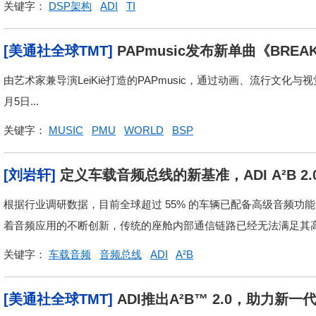
关键字：
DSP架构
ADI
TI
[美通社全球TMT]
PAPmusic发布新单曲《BREA
实流行元素拓展品牌宇宙
由艺术家兼导演LeiKiè打造的PAPmusic，通过动画、流行文化与视觉
月5日...
关键字：
MUSIC
PMU
WORLD
BSP
[刘岩轩]
定义车载音频总线的新基准，ADI A²B 
根据行业调研数据，目前全球超过 55% 的车辆已配备高级音频
着音频应用的不断创新，传统的座舱内部通信链路已经无法满足其高
关键字：
车载音频
音频总线
ADI
A²B
[美通社全球TMT]
ADI推出A²B™ 2.0，助力