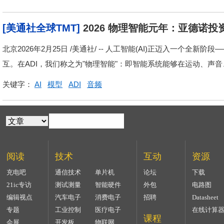
[美通社全球TMT]
2026 物理智能元年：亚德诺投资
北京2026年2月25日 /美通社/ -- 人工智能(AI)正迈入一个
互。在ADI，我们称之为"物理智能"：即智能系统能够在运动、声音
关键字：
AI
模型
ADI
音频
阅读
技术
互动
资源
充电吧
通信技术
单片机
论坛
下载
21ic专访
测试测量
智能硬件
外包
电路图
编辑视点
汽车电子
消费电子
招聘
Datasheet
专题
工业控制
医疗电子
在线计算
课程
会展
开发板
物联网