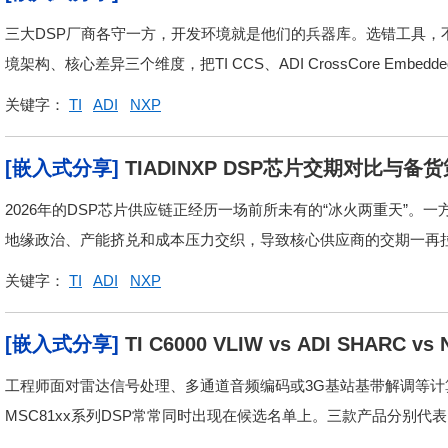
三大DSP厂商各守一方，开发环境就是他们的兵器库。选错工具，
境架构、核心差异三个维度，把TI CCS、ADI CrossCore Embedded St
关键字：
TI
ADI
NXP
[嵌入式分享]
TIADINXP DSP芯片交期对比与备
2026年的DSP芯片供应链正经历一场前所未有的“冰火两重天”。一
地缘政治、产能挤兑和成本压力交织，导致核心供应商的交期一再拉长。
关键字：
TI
ADI
NXP
[嵌入式分享]
TI C6000 VLIW vs ADI SHAR
工程师面对雷达信号处理、多通道音频编码或3G基站基带解调等计算密集型
MSC81xx系列DSP常常同时出现在候选名单上。三款产品分别代表了V